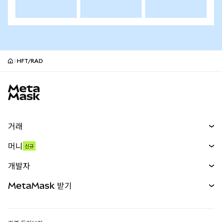
HFT/RAD
MetaMask 사이트 바닥글
거래
스왑
머니
신규
예측 시장
신규
매수
개발자
무기한 선물
신규
카드
문서 보기
MetaMask 받기
실물자산
mUSD
신규
대시보드
Transaction Shield
수익 창출
Smart Accounts Kit
에이전트 지갑
신규