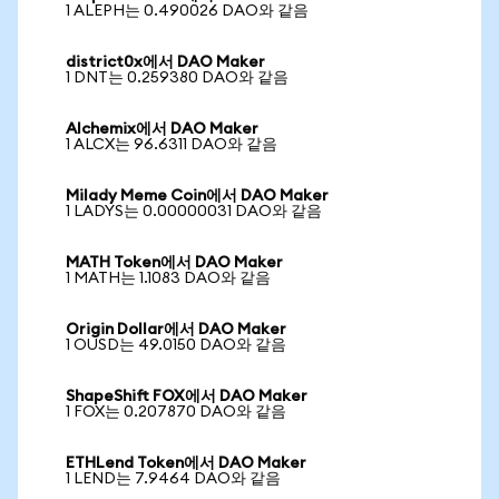
1 ALEPH는 0.490026 DAO와 같음
district0x에서 DAO Maker
1 DNT는 0.259380 DAO와 같음
Alchemix에서 DAO Maker
1 ALCX는 96.6311 DAO와 같음
Milady Meme Coin에서 DAO Maker
1 LADYS는 0.00000031 DAO와 같음
MATH Token에서 DAO Maker
1 MATH는 1.1083 DAO와 같음
Origin Dollar에서 DAO Maker
1 OUSD는 49.0150 DAO와 같음
ShapeShift FOX에서 DAO Maker
1 FOX는 0.207870 DAO와 같음
ETHLend Token에서 DAO Maker
1 LEND는 7.9464 DAO와 같음