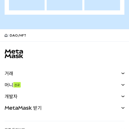
DAO/HFT
MetaMask 사이트 바닥글
거래
스왑
머니
신규
예측 시장
신규
매수
개발자
무기한 선물
신규
카드
문서 보기
MetaMask 받기
실물자산
mUSD
신규
대시보드
Transaction Shield
수익 창출
Smart Accounts Kit
에이전트 지갑
신규