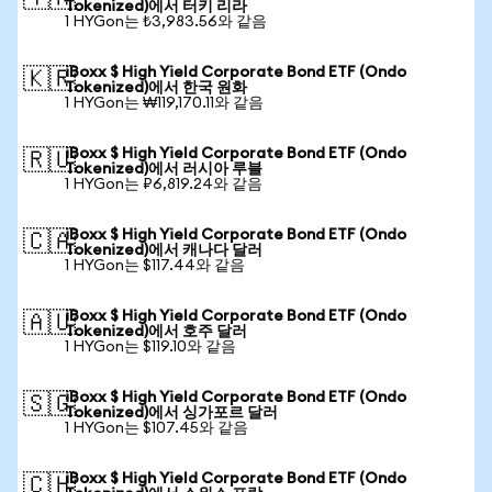
Tokenized)에서 터키 리라
1 HYGon는 ₺3,983.56와 같음
iBoxx $ High Yield Corporate Bond ETF (Ondo
🇰🇷
Tokenized)에서 한국 원화
1 HYGon는 ₩119,170.11와 같음
iBoxx $ High Yield Corporate Bond ETF (Ondo
🇷🇺
Tokenized)에서 러시아 루블
1 HYGon는 ₽6,819.24와 같음
iBoxx $ High Yield Corporate Bond ETF (Ondo
🇨🇦
Tokenized)에서 캐나다 달러
1 HYGon는 $117.44와 같음
iBoxx $ High Yield Corporate Bond ETF (Ondo
🇦🇺
Tokenized)에서 호주 달러
1 HYGon는 $119.10와 같음
iBoxx $ High Yield Corporate Bond ETF (Ondo
🇸🇬
Tokenized)에서 싱가포르 달러
1 HYGon는 $107.45와 같음
iBoxx $ High Yield Corporate Bond ETF (Ondo
🇨🇭