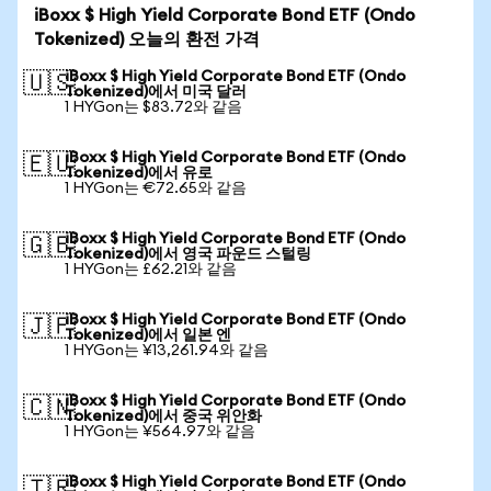
iBoxx $ High Yield Corporate Bond ETF (Ondo
Tokenized) 오늘의 환전 가격
iBoxx $ High Yield Corporate Bond ETF (Ondo
🇺🇸
Tokenized)에서 미국 달러
1 HYGon는 $83.72와 같음
iBoxx $ High Yield Corporate Bond ETF (Ondo
🇪🇺
Tokenized)에서 유로
1 HYGon는 €72.65와 같음
iBoxx $ High Yield Corporate Bond ETF (Ondo
🇬🇧
Tokenized)에서 영국 파운드 스털링
1 HYGon는 £62.21와 같음
iBoxx $ High Yield Corporate Bond ETF (Ondo
🇯🇵
Tokenized)에서 일본 엔
1 HYGon는 ¥13,261.94와 같음
iBoxx $ High Yield Corporate Bond ETF (Ondo
🇨🇳
Tokenized)에서 중국 위안화
1 HYGon는 ¥564.97와 같음
iBoxx $ High Yield Corporate Bond ETF (Ondo
🇹🇷