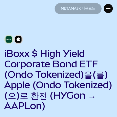
METAMASK 다운로드
METAMASK 다운로드
iBoxx $ High Yield
Corporate Bond ETF
(Ondo Tokenized)을(를)
Apple (Ondo Tokenized)
(으)로 환전 (HYGon →
AAPLon)