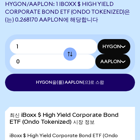
HYGON/AAPLON: 1 IBOXX $ HIGH YIELD
CORPORATE BOND ETF (ONDO TOKENIZED)은
(는) 0.268170 AAPLON에 해당합니다
HYGON
AAPLON
HYGON을(를) AAPLON(으)로 스왑
최신 iBoxx $ High Yield Corporate Bond
ETF (Ondo Tokenized) 시장 정보
iBoxx $ High Yield Corporate Bond ETF (Ondo