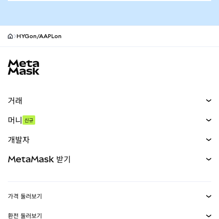
HYGon/AAPLon
MetaMask 사이트 바닥글
거래
스왑
머니
신규
예측 시장
신규
매수
개발자
무기한 선물
신규
카드
문서 보기
MetaMask 받기
실물자산
mUSD
신규
대시보드
Transaction Shield
수익 창출
Smart Accounts Kit
에이전트 지갑
신규
가격 둘러보기
임베디드 지갑
Snaps
비트코인 가격
환전 둘러보기