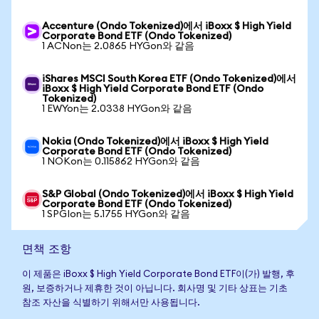
Accenture (Ondo Tokenized)에서 iBoxx $ High Yield
Corporate Bond ETF (Ondo Tokenized)
1 ACNon는 2.0865 HYGon와 같음
iShares MSCI South Korea ETF (Ondo Tokenized)에서
iBoxx $ High Yield Corporate Bond ETF (Ondo
Tokenized)
1 EWYon는 2.0338 HYGon와 같음
Nokia (Ondo Tokenized)에서 iBoxx $ High Yield
Corporate Bond ETF (Ondo Tokenized)
1 NOKon는 0.115862 HYGon와 같음
S&P Global (Ondo Tokenized)에서 iBoxx $ High Yield
Corporate Bond ETF (Ondo Tokenized)
1 SPGIon는 5.1755 HYGon와 같음
면책 조항
이 제품은 iBoxx $ High Yield Corporate Bond ETF이(가) 발행, 후
원, 보증하거나 제휴한 것이 아닙니다. 회사명 및 기타 상표는 기초
참조 자산을 식별하기 위해서만 사용됩니다.