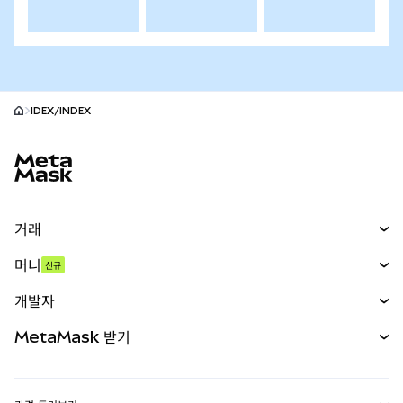
IDEX/INDEX
MetaMask 사이트 바닥글
거래
스왑
머니
신규
예측 시장
신규
매수
개발자
무기한 선물
신규
카드
문서 보기
MetaMask 받기
실물자산
mUSD
신규
대시보드
Transaction Shield
수익 창출
Smart Accounts Kit
에이전트 지갑
신규