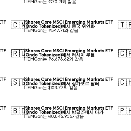
1 IEMGon는 €70.21와 같음
ETF
iShares Core MSCI Emerging Markets ETF
🇨🇳
🇹
(Ondo Tokenized)에서 중국 위안화
1 IEMGon는 ¥547.71와 같음
ETF
iShares Core MSCI Emerging Markets ETF
🇷🇺
🇨
(Ondo Tokenized)에서 러시아 루블
1 IEMGon는 ₽6,678.62와 같음
ETF
iShares Core MSCI Emerging Markets ETF
🇸🇬
🇨
(Ondo Tokenized)에서 싱가포르 달러
1 IEMGon는 $103.77와 같음
ETF
iShares Core MSCI Emerging Markets ETF
🇧🇩
🇵
(Ondo Tokenized)에서 방글라데시 타카
1 IEMGon는 ৳10,046.93와 같음