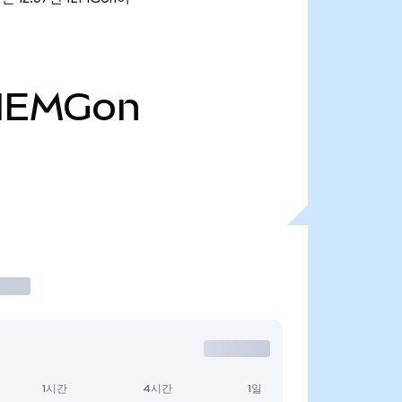
IEMGon
1시간
4시간
1일