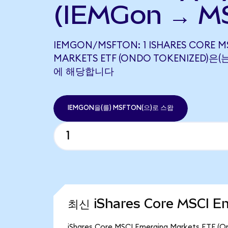
(IEMGon → M
IEMGON/MSFTON: 1 ISHARES CORE M
MARKETS ETF (ONDO TOKENIZED)은(는)
에 해당합니다
IEMGON을(를) MSFTON(으)로 스왑
최신 iShares Core MSCI E
iShares Core MSCI Emerging Markets E