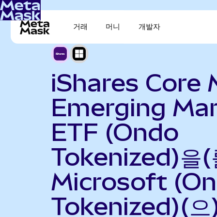
거래
머니
개발자
iShares Core 
Emerging Mar
ETF (Ondo
Tokenized)을(
Microsoft (O
Tokenized)(