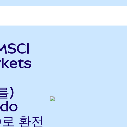
MSCI
kets
를)
ndo
으)로 환전