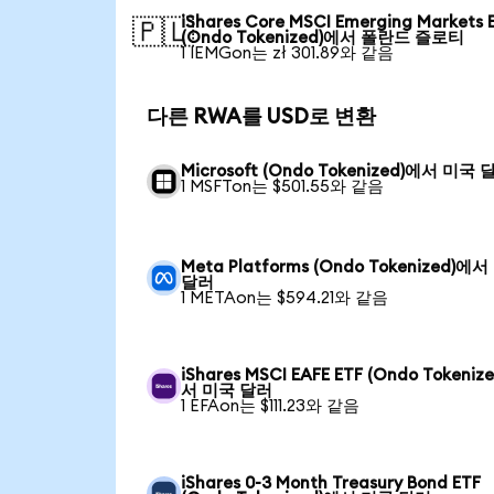
iShares Core MSCI Emerging Markets 
🇵🇱
(Ondo Tokenized)에서 폴란드 즐로티
1 IEMGon는 zł 301.89와 같음
다른 RWA를 USD로 변환
Microsoft (Ondo Tokenized)에서 미국 
1 MSFTon는 $501.55와 같음
Meta Platforms (Ondo Tokenized)에
달러
1 METAon는 $594.21와 같음
iShares MSCI EAFE ETF (Ondo Tokeniz
서 미국 달러
1 EFAon는 $111.23와 같음
iShares 0-3 Month Treasury Bond ETF