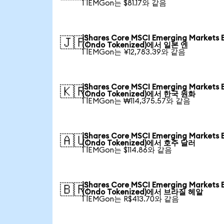
1 IEMGon는 $81.17와 같음
iShares Core MSCI Emerging Markets 
🇯🇵
(Ondo Tokenized)에서 일본 엔
1 IEMGon는 ¥12,783.39와 같음
iShares Core MSCI Emerging Markets 
🇰🇷
(Ondo Tokenized)에서 한국 원화
1 IEMGon는 ₩114,375.57와 같음
iShares Core MSCI Emerging Markets 
🇦🇺
(Ondo Tokenized)에서 호주 달러
1 IEMGon는 $114.86와 같음
iShares Core MSCI Emerging Markets 
🇧🇷
(Ondo Tokenized)에서 브라질 헤알
1 IEMGon는 R$413.70와 같음