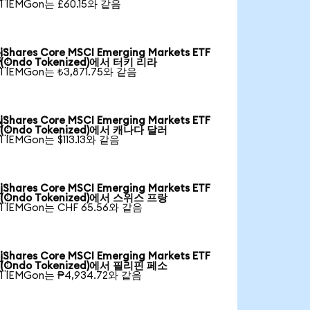
1 IEMGon는 £60.15와 같음
iShares Core MSCI Emerging Markets ETF

(Ondo Tokenized)에서 터키 리라
1 IEMGon는 ₺3,871.75와 같음
iShares Core MSCI Emerging Markets ETF

(Ondo Tokenized)에서 캐나다 달러
1 IEMGon는 $113.13와 같음
iShares Core MSCI Emerging Markets ETF

(Ondo Tokenized)에서 스위스 프랑
1 IEMGon는 CHF 65.56와 같음
iShares Core MSCI Emerging Markets ETF

(Ondo Tokenized)에서 필리핀 페소
1 IEMGon는 ₱4,934.72와 같음