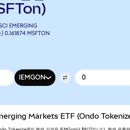
SFTon)
SCI EMERGING
 0.161874 MSFTON
IEMGON
merging Markets ETF (Ondo Tokeni
TF (Ondo Tokenized)의 현재 가격은 IEMGon당 $81.17입니다. 현재 유통