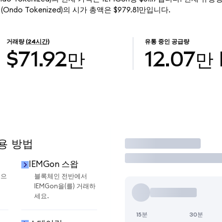
 ETF (Ondo Tokenized)의 시가 총액은 $979.81만입니다.
거래량
(24시간)
유통 중인 공급량
$71.92만
12.07만
사용 방법
거래
IEMGon 스왑
금으
블록체인 전반에서
IEMGon을(를) 거래하
세요.
15분
30분