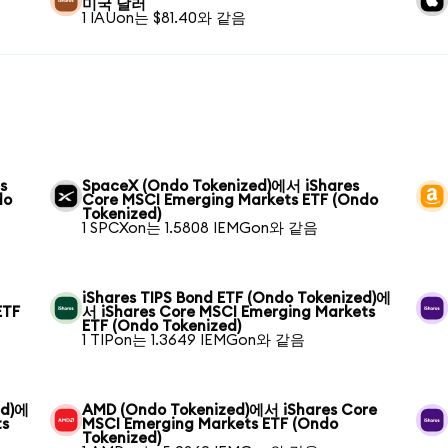
미국 달러
1 IAUon는 $81.40와 같음
s
SpaceX (Ondo Tokenized)에서 iShares
do
Core MSCI Emerging Markets ETF (Ondo
Tokenized)
1 SPCXon는 1.5808 IEMGon와 같음
iShares TIPS Bond ETF (Ondo Tokenized)에
ETF
서 iShares Core MSCI Emerging Markets
ETF (Ondo Tokenized)
1 TIPon는 1.3649 IEMGon와 같음
ed)에
AMD (Ondo Tokenized)에서 iShares Core
ts
MSCI Emerging Markets ETF (Ondo
Tokenized)