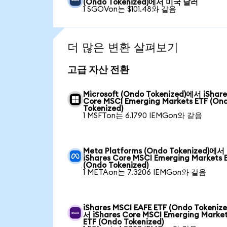
(Ondo Tokenized)에서 미국 달러
1 SGOVon는 $101.48와 같음
더 많은 변환 살펴보기
고급 자산 전환
Microsoft (Ondo Tokenized)에서 iShare
Core MSCI Emerging Markets ETF (On
Tokenized)
1 MSFTon는 6.1790 IEMGon와 같음
Meta Platforms (Ondo Tokenized)에서
iShares Core MSCI Emerging Markets 
(Ondo Tokenized)
1 METAon는 7.3206 IEMGon와 같음
iShares MSCI EAFE ETF (Ondo Tokeniz
서 iShares Core MSCI Emerging Marke
ETF (Ondo Tokenized)