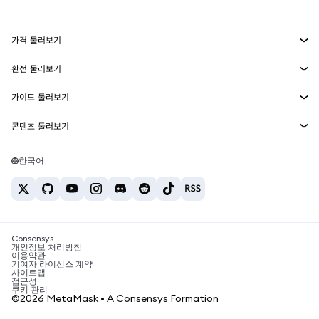
Transaction Shield
수익 창출
Smart Accounts Kit
에이전트 지갑
신규
가격 둘러보기
임베디드 지갑
Snaps
비트코인 가격
환전 둘러보기
MetaMask Connect
이더리움 가격
보상
신규
BTC를 USD로 환전
솔라나 가격
가이드 둘러보기
Snaps
보안
ETH를 USD로 환전
BTC 매수
시바이누 가격
USDT를 INR로 환전
콘텐츠 둘러보기
웹3 서비스
고객 지원
ETH 매수
페페 가격
비트코인 지갑
BTC를 USDT로 환전
SOL 매수
채용
테더 가격
솔라나 지갑
한국어
BTC를 INR로 환전
PEPE 매수
연락처
USDC 가격
최고의 암호화폐 카드
ETH를 USDT로 환전
USDT 매수
체인링크 가격
최고의 모바일 암호화폐 지갑
USDT를 PHP로 환전
USDC 매수
Polymarket이란?
BTC를 EUR로 환전
SHIB 매수
Consensys
암호화폐 세금 뉴스
개인정보 처리방침
이용약관
BNB 매수
기여자 라이선스 계약
암호화폐 매수 방법
사이트맵
접근성
비트코인 매도 방법
쿠키 관리
©2026 MetaMask • A Consensys Formation