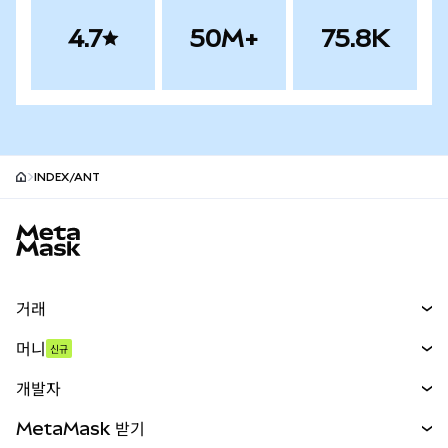
4.7
50M+
75.8K
INDEX/ANT
MetaMask 사이트 바닥글
거래
스왑
머니
신규
예측 시장
신규
매수
개발자
무기한 선물
신규
카드
문서 보기
MetaMask 받기
실물자산
mUSD
신규
대시보드