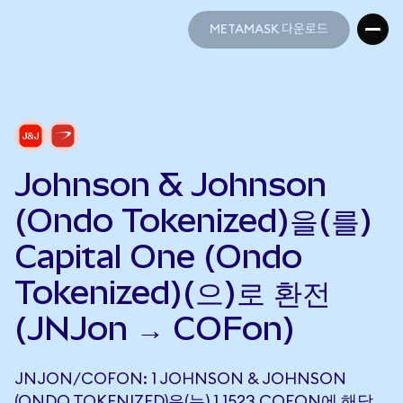
METAMASK 다운로드
METAMASK 다운로드
Johnson & Johnson
(Ondo Tokenized)을(를)
Capital One (Ondo
Tokenized)(으)로 환전
(JNJon → COFon)
JNJON/COFON: 1 JOHNSON & JOHNSON
(ONDO TOKENIZED)은(는) 1.1523 COFON에 해당