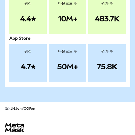
평점
다운로드 수
평가 수
4.4
10M+
483.7K
App Store
평점
다운로드 수
평가 수
4.7
50M+
75.8K
JNJon/COFon
MetaMask 사이트 바닥글