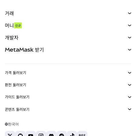
거래
스왑
머니
신규
예측 시장
신규
매수
개발자
무기한 선물
신규
카드
문서 보기
MetaMask 받기
실물자산
mUSD
신규
대시보드
Transaction Shield
수익 창출
Smart Accounts Kit
에이전트 지갑
신규
가격 둘러보기
임베디드 지갑
Snaps
비트코인 가격
환전 둘러보기
MetaMask Connect
이더리움 가격
보상
신규
BTC를 USD로 환전
솔라나 가격
가이드 둘러보기
Snaps
보안
ETH를 USD로 환전
BTC 매수
시바이누 가격
USDT를 INR로 환전
콘텐츠 둘러보기
웹3 서비스
고객 지원
ETH 매수
페페 가격
비트코인 지갑
BTC를 USDT로 환전
SOL 매수
채용
테더 가격
솔라나 지갑
한국어
BTC를 INR로 환전
PEPE 매수
연락처
USDC 가격
최고의 암호화폐 카드
ETH를 USDT로 환전