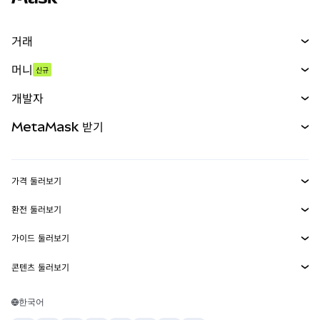
거래
스왑
머니
신규
예측 시장
신규
매수
개발자
무기한 선물
신규
카드
문서 보기
MetaMask 받기
실물자산
mUSD
신규
대시보드
Transaction Shield
수익 창출
Smart Accounts Kit
에이전트 지갑
신규
가격 둘러보기
임베디드 지갑
Snaps
비트코인 가격
환전 둘러보기
MetaMask Connect
이더리움 가격
보상
신규
BTC를 USD로 환전
솔라나 가격
가이드 둘러보기
Snaps
보안
ETH를 USD로 환전
BTC 매수
시바이누 가격
USDT를 INR로 환전
콘텐츠 둘러보기
웹3 서비스
고객 지원
ETH 매수
페페 가격
비트코인 지갑
BTC를 USDT로 환전
SOL 매수
채용
테더 가격
솔라나 지갑
한국어
BTC를 INR로 환전
PEPE 매수