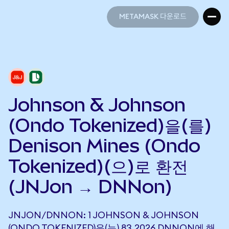
METAMASK 다운로드
METAMASK 다운로드
Johnson & Johnson
(Ondo Tokenized)을(를)
Denison Mines (Ondo
Tokenized)(으)로 환전
(JNJon → DNNon)
JNJON/DNNON: 1 JOHNSON & JOHNSON
(ONDO TOKENIZED)은(는) 83.2026 DNNON에 해