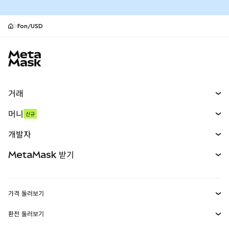
Fon/USD
MetaMask 사이트 바닥글
거래
스왑
머니
신규
예측 시장
신규
매수
개발자
무기한 선물
신규
카드
문서 보기
MetaMask 받기
실물자산
mUSD
신규
대시보드
Transaction Shield
수익 창출
Smart Accounts Kit
에이전트 지갑
신규
가격 둘러보기
임베디드 지갑
Snaps
비트코인 가격
환전 둘러보기
MetaMask Connect
이더리움 가격
보상
신규
BTC를 USD로 환전