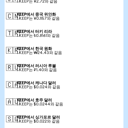
1 KEEP는 ¥2.72와 같음
KEEP에서 중국 위안화
🇨🇳
1 KEEP는 ¥0.1157와 같음
KEEP에서 터키 리라
🇹🇷
1 KEEP는 ₺0.8161와 같음
KEEP에서 한국 원화
🇰🇷
1 KEEP는 ₩24.43와 같음
KEEP에서 러시아 루블
🇷🇺
1 KEEP는 ₽1.40와 같음
KEEP에서 캐나다 달러
🇨🇦
1 KEEP는 $0.024와 같음
KEEP에서 호주 달러
🇦🇺
1 KEEP는 $0.0244와 같음
KEEP에서 싱가포르 달러
🇸🇬
1 KEEP는 $0.022와 같음