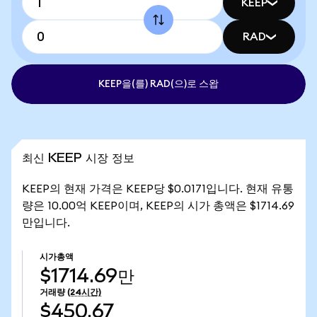
KEEP
RAD
KEEP을(를) RAD(으)로 스왑
최신 KEEP 시장 정보
KEEP의 현재 가격은 KEEP당 $0.0171입니다. 현재 유통
량은 10.00억 KEEP이며, KEEP의 시가 총액은 $1714.69
만입니다.
시가총액
$1714.69만
거래량
(24시간)
$450.67