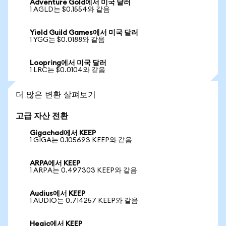
Adventure Gold에서 미국 달러
1 AGLD는 $0.1554와 같음
Yield Guild Games에서 미국 달러
1 YGG는 $0.0188와 같음
Loopring에서 미국 달러
1 LRC는 $0.0104와 같음
더 많은 변환 살펴보기
고급 자산 전환
Gigachad에서 KEEP
1 GIGA는 0.105693 KEEP와 같음
ARPA에서 KEEP
1 ARPA는 0.497303 KEEP와 같음
Audius에서 KEEP
1 AUDIO는 0.714257 KEEP와 같음
Hegic에서 KEEP