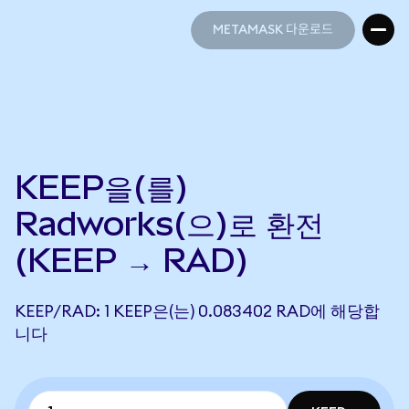
METAMASK 다운로드
METAMASK 다운로드
KEEP을(를)
Radworks(으)로 환전
(KEEP → RAD)
KEEP/RAD: 1 KEEP은(는) 0.083402 RAD에 해당합
니다