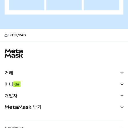
KEEP/RAD
MetaMask 사이트 바닥글
거래
스왑
머니
신규
예측 시장
신규
매수
개발자
무기한 선물
신규
카드
문서 보기
MetaMask 받기
실물자산
mUSD
신규
대시보드
Transaction Shield
수익 창출
Smart Accounts Kit
에이전트 지갑
신규