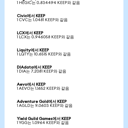
1 HEGIC는 0.834494 KEEP와 같음
Civic에서 KEEP
1 CVC는 1.0481 KEEP와 같음
LCX에서 KEEP
1 LCX는 0.946058 KEEP와 같음
Liquity에서 KEEP
1 LQTY는 10.6515 KEEP와 같음
DIAdata에서 KEEP
1 DIA는 7.2081 KEEP와 같음
Aevo에서 KEEP
1 AEVO는 1.1652 KEEP와 같음
Adventure Gold에서 KEEP
1 AGLD는 9.0603 KEEP와 같음
Yield Guild Games에서 KEEP
1 YGG는 1.0964 KEEP와 같음