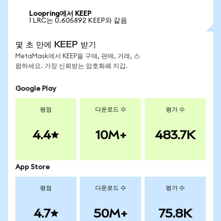
Loopring에서 KEEP
1 LRC는 0.605892 KEEP와 같음
몇 초 만에 KEEP 받기
MetaMask에서 KEEP을 구매, 판매, 거래, 스
왑하세요. 가장 신뢰받는 암호화폐 지갑.
Google Play
평점
다운로드 수
평가 수
4.4
10M+
483.7K
App Store
평점
다운로드 수
평가 수
4.7
50M+
75.8K