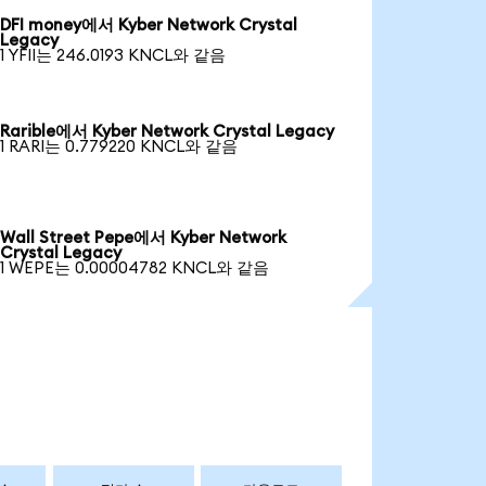
DFI money에서 Kyber Network Crystal
Legacy
1 YFII는 246.0193 KNCL와 같음
Rarible에서 Kyber Network Crystal Legacy
1 RARI는 0.779220 KNCL와 같음
Wall Street Pepe에서 Kyber Network
Crystal Legacy
1 WEPE는 0.00004782 KNCL와 같음