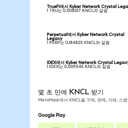
TrueFi에서 Kyber Network Crystal Leg
1 TRU는 0.008017 KNCL와 같음
Perpetual에서 Kyber Network Crystal
Legacy
1 PERP는 0.184825 KNCL와 같음
IDEX에서 Kyber Network Crystal Legac
1 IDEX는 0.009545 KNCL와 같음
몇 초 만에 KNCL 받기
MetaMask에서 KNCL을 구매, 판매, 거래, 
Google Play