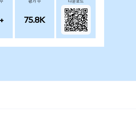
 수
평가 수
다운로드
+
75.8K