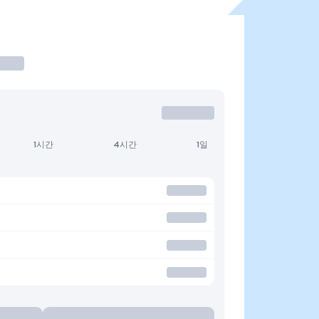
1시간
4시간
1일