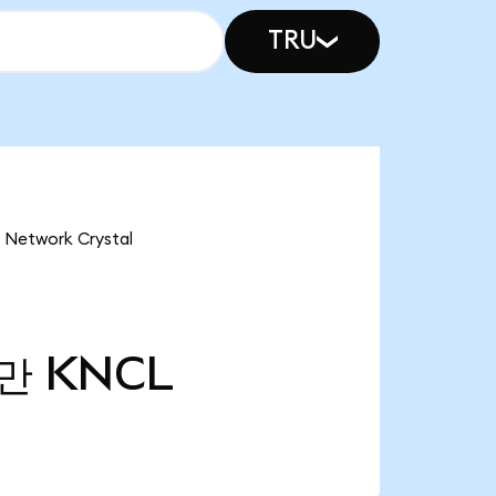
TRU
etwork Crystal
0만
KNCL