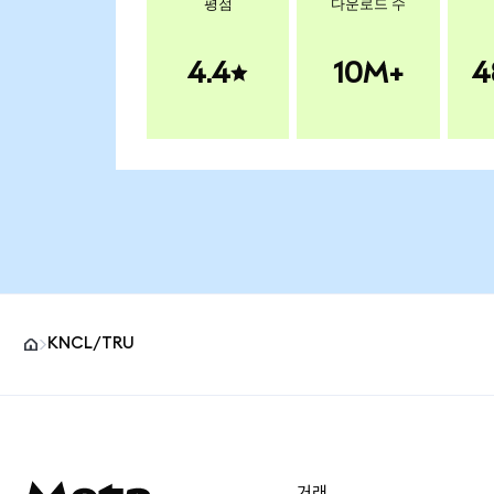
평점
다운로드 수
4.4
10M+
4
KNCL/TRU
MetaMask 사이트 바닥글
거래