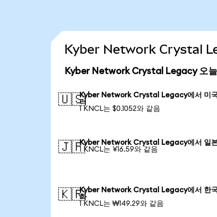
Kyber Network Crysta
Kyber Network Crystal Legacy
Kyber Network Crystal Legacy에서 미
🇺🇸
러
1 KNCL는 $0.1052와 같음
Kyber Network Crystal Legacy에서 일
🇯🇵
1 KNCL는 ¥16.59와 같음
Kyber Network Crystal Legacy에서 한
🇰🇷
화
1 KNCL는 ₩149.29와 같음