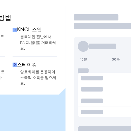
 방법
거래
KNCL 스왑
으로
블록체인 전반에서
KNCL을(를) 거래하세
요.
15분
30분
스테이킹
지로
암호화폐를 운용하여
하
소극적 소득을 얻으세
요.