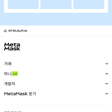
KP3R/ALPHA
MetaMask 사이트 바닥글
거래
스왑
머니
신규
예측 시장
신규
매수
개발자
무기한 선물
신규
카드
문서 보기
MetaMask 받기
실물자산
mUSD
신규
대시보드
Transaction Shield
수익 창출
Smart Accounts Kit
에이전트 지갑
신규