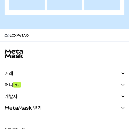
LCX/WTAO
MetaMask 사이트 바닥글
거래
스왑
머니
신규
예측 시장
신규
매수
개발자
무기한 선물
신규
카드
문서 보기
MetaMask 받기
실물자산
mUSD
신규
대시보드
Transaction Shield
수익 창출
Smart Accounts Kit
에이전트 지갑
신규