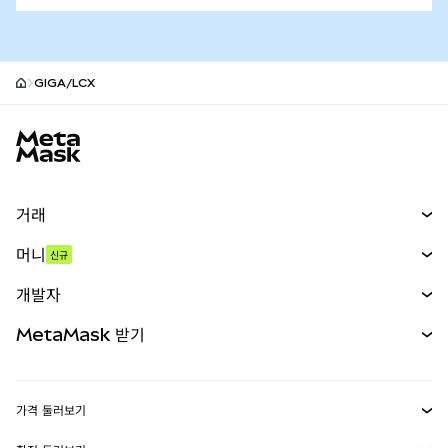
GIGA/LCX
MetaMask 사이트 바닥글
거래
스왑
머니
신규
예측 시장
신규
매수
개발자
무기한 선물
신규
카드
문서 보기
MetaMask 받기
실물자산
mUSD
신규
대시보드
Transaction Shield
수익 창출
Smart Accounts Kit
에이전트 지갑
신규
가격 둘러보기
임베디드 지갑
Snaps
비트코인 가격