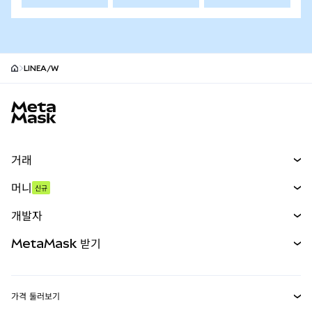
LINEA/W
MetaMask 사이트 바닥글
거래
스왑
머니
신규
예측 시장
신규
매수
개발자
무기한 선물
신규
카드
문서 보기
MetaMask 받기
실물자산
mUSD
신규
대시보드
Transaction Shield
수익 창출
Smart Accounts Kit
에이전트 지갑
신규
가격 둘러보기
임베디드 지갑
Snaps
비트코인 가격