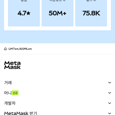
평점
다운로드 수
평가 수
4.7
50M+
75.8K
LMTon/ASMLon
MetaMask 사이트 바닥글
거래
스왑
머니
신규
예측 시장
신규
매수
개발자
무기한 선물
신규
카드
문서 보기
MetaMask 받기