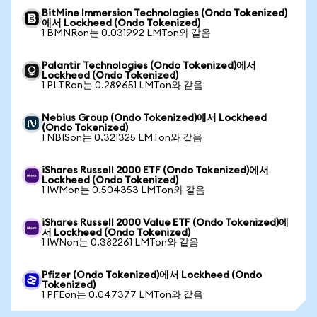
BitMine Immersion Technologies (Ondo Tokenized)
에서 Lockheed (Ondo Tokenized)
1 BMNRon는 0.031992 LMTon와 같음
Palantir Technologies (Ondo Tokenized)에서
Lockheed (Ondo Tokenized)
1 PLTRon는 0.289651 LMTon와 같음
Nebius Group (Ondo Tokenized)에서 Lockheed
(Ondo Tokenized)
1 NBISon는 0.321325 LMTon와 같음
iShares Russell 2000 ETF (Ondo Tokenized)에서
Lockheed (Ondo Tokenized)
1 IWMon는 0.504353 LMTon와 같음
iShares Russell 2000 Value ETF (Ondo Tokenized)에
서 Lockheed (Ondo Tokenized)
1 IWNon는 0.382261 LMTon와 같음
Pfizer (Ondo Tokenized)에서 Lockheed (Ondo
Tokenized)
1 PFEon는 0.047377 LMTon와 같음