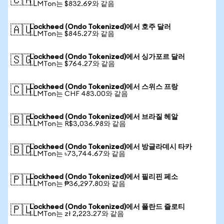
🇨🇦
1 LMTon는 $832.69와 같음
Lockheed (Ondo Tokenized)에서 호주 달러
🇦🇺
1 LMTon는 $845.27와 같음
Lockheed (Ondo Tokenized)에서 싱가포르 달러
🇸🇬
1 LMTon는 $764.27와 같음
Lockheed (Ondo Tokenized)에서 스위스 프랑
🇨🇭
1 LMTon는 CHF 483.00와 같음
Lockheed (Ondo Tokenized)에서 브라질 헤알
🇧🇷
1 LMTon는 R$3,036.98와 같음
Lockheed (Ondo Tokenized)에서 방글라데시 타카
🇧🇩
1 LMTon는 ৳73,744.67와 같음
Lockheed (Ondo Tokenized)에서 필리핀 페소
🇵🇭
1 LMTon는 ₱36,297.80와 같음
Lockheed (Ondo Tokenized)에서 폴란드 즐로티
🇵🇱
1 LMTon는 zł 2,223.27와 같음