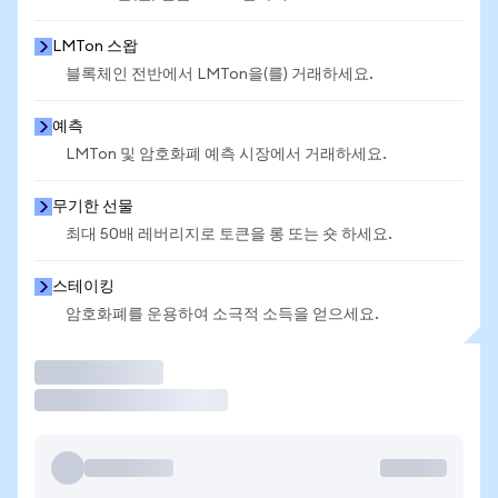
LMTon 스왑
블록체인 전반에서 LMTon을(를) 거래하세요.
예측
LMTon 및 암호화폐 예측 시장에서 거래하세요.
무기한 선물
최대 50배 레버리지로 토큰을 롱 또는 숏 하세요.
스테이킹
암호화폐를 운용하여 소극적 소득을 얻으세요.
거래