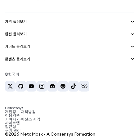
실물자산
mUSD
신규
대시보드
Transaction Shield
수익 창출
Smart Accounts Kit
에이전트 지갑
신규
가격 둘러보기
임베디드 지갑
Snaps
비트코인 가격
환전 둘러보기
MetaMask Connect
이더리움 가격
보상
신규
BTC를 USD로 환전
솔라나 가격
가이드 둘러보기
Snaps
보안
ETH를 USD로 환전
BTC 매수
시바이누 가격
USDT를 INR로 환전
콘텐츠 둘러보기
웹3 서비스
고객 지원
ETH 매수
페페 가격
비트코인 지갑
BTC를 USDT로 환전
SOL 매수
채용
테더 가격
솔라나 지갑
한국어
BTC를 INR로 환전
PEPE 매수
연락처
USDC 가격
최고의 암호화폐 카드
ETH를 USDT로 환전
USDT 매수
체인링크 가격
최고의 모바일 암호화폐 지갑
USDT를 PHP로 환전
USDC 매수
Polymarket이란?
BTC를 EUR로 환전
SHIB 매수
Consensys
암호화폐 세금 뉴스
개인정보 처리방침
이용약관
BNB 매수
기여자 라이선스 계약
암호화폐 매수 방법
사이트맵
접근성
비트코인 매도 방법
쿠키 관리
©2026 MetaMask • A Consensys Formation