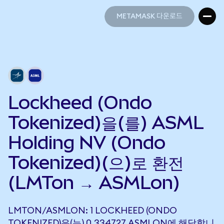
METAMASK 다운로드
METAMASK 다운로드
Lockheed (Ondo
Tokenized)을(를) ASML
Holding NV (Ondo
Tokenized)(으)로 환전
(LMTon → ASMLon)
LMTON/ASMLON: 1 LOCKHEED (ONDO
TOKENIZED)은(는) 0.334727 ASMLON에 해당합니