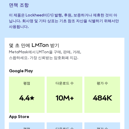
면책 조항
이 제품은 Lockheed이(가) 발행, 후원, 보증하거나 제휴한 것이 아
닙니다. 회사명 및 기타 상표는 기초 참조 자산을 식별하기 위해서만
사용됩니다.
몇 초 만에 LMTon 받기
MetaMask에서 LMTon을 구매, 판매, 거래,
스왑하세요. 가장 신뢰받는 암호화폐 지갑.
Google Play
평점
다운로드 수
평가 수
4.4
10M+
484K
App Store