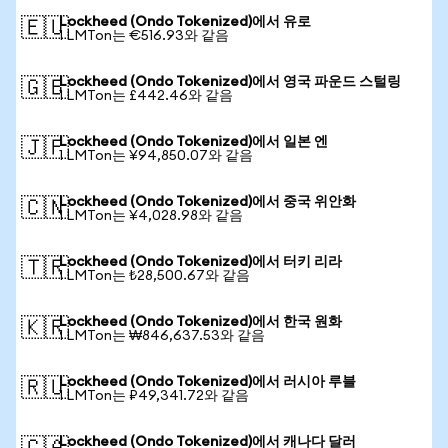
Lockheed (Ondo Tokenized)에서 유로
🇪🇺
1 LMTon는 €516.93와 같음
Lockheed (Ondo Tokenized)에서 영국 파운드 스털링
🇬🇧
1 LMTon는 £442.46와 같음
Lockheed (Ondo Tokenized)에서 일본 엔
🇯🇵
1 LMTon는 ¥94,850.07와 같음
Lockheed (Ondo Tokenized)에서 중국 위안화
🇨🇳
1 LMTon는 ¥4,028.98와 같음
Lockheed (Ondo Tokenized)에서 터키 리라
🇹🇷
1 LMTon는 ₺28,500.67와 같음
Lockheed (Ondo Tokenized)에서 한국 원화
🇰🇷
1 LMTon는 ₩846,637.53와 같음
Lockheed (Ondo Tokenized)에서 러시아 루블
🇷🇺
1 LMTon는 ₽49,341.72와 같음
Lockheed (Ondo Tokenized)에서 캐나다 달러