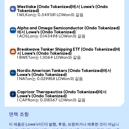
Westlake (Ondo Tokenized)에서 Lowe's (Ondo
Tokenized)
1 WLKon는 0.349381 LOWon와 같음
Alpha and Omega Semiconductor (Ondo Tokenized)
에서 Lowe's (Ondo Tokenized)
1 AOSLon는 0.143498 LOWon와 같음
Breakwave Tanker Shipping ETF (Ondo Tokenized)에
서 Lowe's (Ondo Tokenized)
1 BWETon는 1.3064 LOWon와 같음
Nordic American Tankers (Ondo Tokenized)에서
Lowe's (Ondo Tokenized)
1 NATon는 0.029858 LOWon와 같음
Capricor Therapeutics (Ondo Tokenized)에서
Lowe's (Ondo Tokenized)
1 CAPRon는 0.018367 LOWon와 같음
면책 조항
이 제품은 Lowe's이(가) 발행, 후원, 보증하거나 제휴한 것이 아닙니