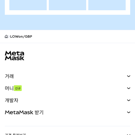
LOWon/GBP
MetaMask 사이트 바닥글
거래
스왑
머니
신규
예측 시장
신규
매수
개발자
무기한 선물
신규
카드
문서 보기
MetaMask 받기
실물자산
mUSD
신규
대시보드
Transaction Shield
수익 창출
Smart Accounts Kit
에이전트 지갑
신규