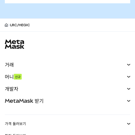
LRC/HEGIC
MetaMask 사이트 바닥글
거래
스왑
머니
신규
예측 시장
신규
매수
개발자
무기한 선물
신규
카드
문서 보기
MetaMask 받기
실물자산
mUSD
신규
대시보드
Transaction Shield
수익 창출
Smart Accounts Kit
에이전트 지갑
신규
가격 둘러보기
임베디드 지갑
Snaps
비트코인 가격