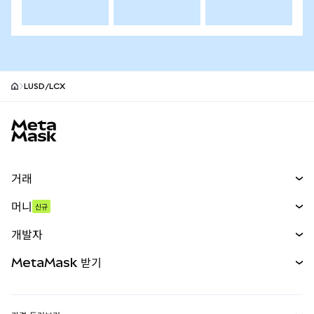
LUSD/LCX
MetaMask 사이트 바닥글
거래
스왑
머니
신규
예측 시장
신규
매수
개발자
무기한 선물
신규
카드
문서 보기
MetaMask 받기
실물자산
mUSD
신규
대시보드
Transaction Shield
수익 창출
Smart Accounts Kit
에이전트 지갑
신규