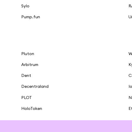
Sylo
R
Pump.fun
U
Pluton
W
Arbitrum
K
Dent
C
Decentraland
I
PLOT
N
HoloToken
E