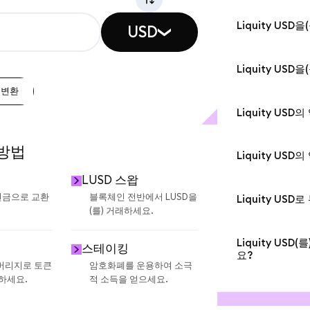
MetaMask 지갑에서
르키예, 일본, 한
Base, Arbi
지리아 등 전 
Liquity US
USD
으로 Liquity
결제 수단을 지
MetaMask의 스
트워크 수수료)
소를 거칠 필요 없
네트워크 간에 
적에 포함되어 
Liquity US
(를) 지갑에 즉
르고 저렴한 경로
택하고, 전체 환
로 변환
MetaMask에서 
스왑은 브리징과
왑을 완료하세요
휴 24시간 판매
워크 A에서 Liq
Liquity US
로 변환
PayPal 또는
다른 토큰을 받
Liquity USD
방식은 중개인을
안전하고 간편하
 방법
공합니다. 현금
Liquity US
역 옵션과 같은
LUSD 스왑
Liquity USD
 현금으로 교환
블록체인 전반에서 LUSD을
Liquity US
(를) 거래하세요.
Liquity US
고받을 수 있으
Liquity US
스테이킹
데 사용할 수 있
요?
레버리지로 토큰
암호화폐를 운용하여 소극
및 결제를 위한 
MetaMask에서 
 하세요.
적 소득을 얻으세요.
참여하거나, 네트
SOL로 교환할 
융 전략에서 LU