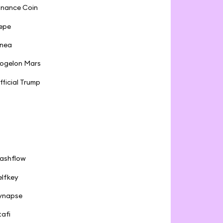
inance Coin
epe
inea
ogelon Mars
fficial Trump
ashflow
elfkey
ynapse
tafi