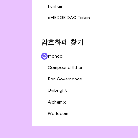
FunFair
dHEDGE DAO Token
암호화폐 찾기
Monad
Compound Ether
Rari Governance
Unibright
Alchemix
Worldcoin