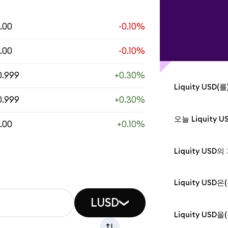
1.00
-0.10%
1.00
-0.10%
0.999
+0.30%
Liquity US
0.999
+0.30%
MetaMask는 L
내에 자동으로 표
오늘 Liquity
1.00
+0.10%
는 경우, 가격 차
오늘, 2026년 8
하여 수동으로 추
큰당 $1입니다.
터)을 사용 중이
Liquity US
로 지속적으로 
야 한다는 점을
오늘 2026년 8월 
한 정보를 위해
Liquity USD 
Liquity US
세요.
(LUSD)의 역대 
몇 초 만에 Meta
LUSD
가총액은 $27,8
수할 수 있습니다
Liquity US
Apple Pay, G