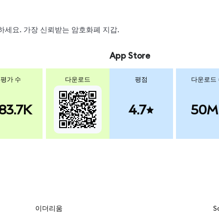
보는
MetaMas
연성을 갖추고 
스왑하세요. 가장 신뢰받는 암호화폐 지갑.
App Store
평가 수
다운로드
평점
다운로드
83.7K
4.7
50M
이더리움
S