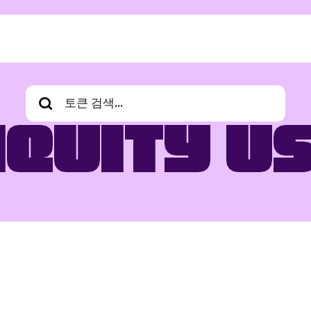
iquity U