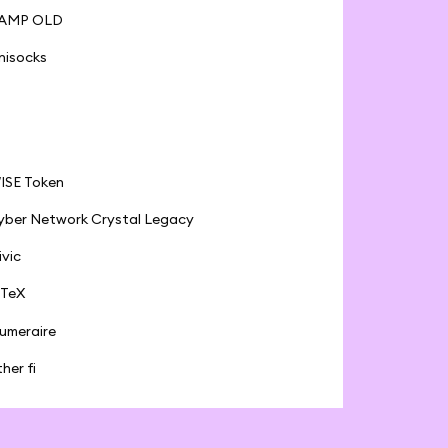
AMP OLD
nisocks
ISE Token
yber Network Crystal Legacy
ivic
oTeX
umeraire
ther fi