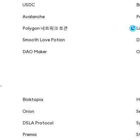
USDC
B
Avalanche
P
Polygon 네트워크 토큰
L
Smooth Love Potion
D
DAO Maker
O
.
Bloktopia
H
Orion
S
DSLA Protocol
S
Premia
S