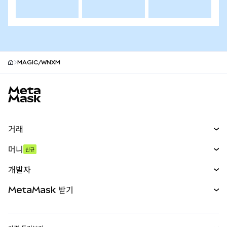
MAGIC/WNXM
MetaMask 사이트 바닥글
거래
스왑
머니
신규
예측 시장
신규
매수
개발자
무기한 선물
신규
카드
문서 보기
MetaMask 받기
실물자산
mUSD
신규
대시보드
Transaction Shield
수익 창출
Smart Accounts Kit
에이전트 지갑
신규