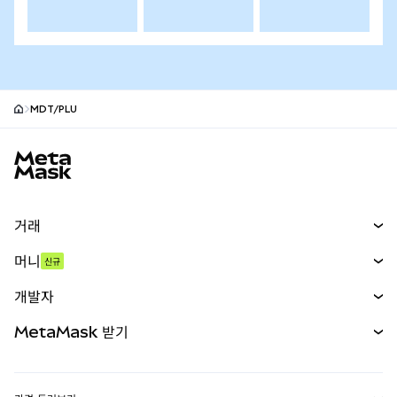
MDT/PLU
MetaMask 사이트 바닥글
거래
스왑
머니
신규
예측 시장
신규
매수
개발자
무기한 선물
신규
카드
문서 보기
MetaMask 받기
실물자산
mUSD
신규
대시보드
Transaction Shield
수익 창출
Smart Accounts Kit
에이전트 지갑
신규