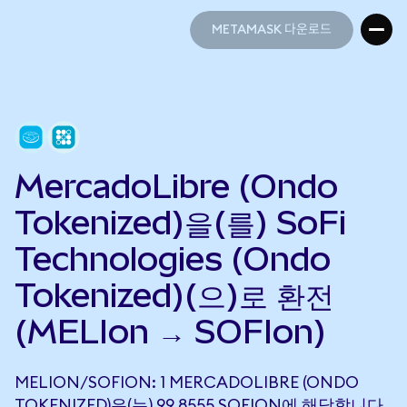
METAMASK 다운로드
METAMASK 다운로드
MercadoLibre (Ondo
Tokenized)을(를) SoFi
Technologies (Ondo
Tokenized)(으)로 환전
(MELIon → SOFIon)
MELION/SOFION: 1 MERCADOLIBRE (ONDO
TOKENIZED)은(는) 99.8555 SOFION에 해당합니다