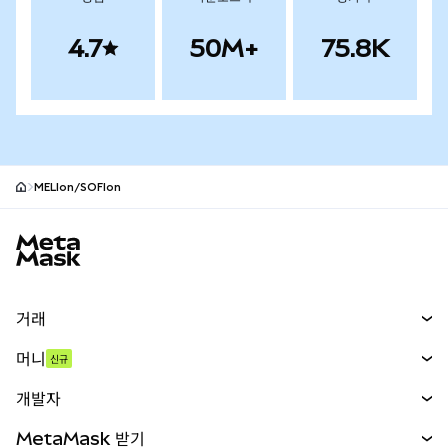
4.7
50M+
75.8K
MELIon/SOFIon
MetaMask 사이트 바닥글
거래
스왑
머니
신규
예측 시장
신규
매수
개발자
무기한 선물
신규
카드
문서 보기
MetaMask 받기
실물자산