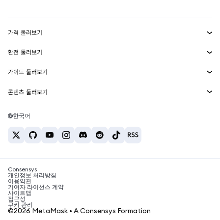
mUSD
신규
대시보드
Transaction Shield
수익 창출
Smart Accounts Kit
에이전트 지갑
신규
가격 둘러보기
임베디드 지갑
Snaps
비트코인 가격
환전 둘러보기
MetaMask Connect
이더리움 가격
보상
신규
BTC를 USD로 환전
솔라나 가격
가이드 둘러보기
Snaps
보안
ETH를 USD로 환전
BTC 매수
시바이누 가격
USDT를 INR로 환전
콘텐츠 둘러보기
웹3 서비스
고객 지원
ETH 매수
페페 가격
비트코인 지갑
BTC를 USDT로 환전
SOL 매수
채용
테더 가격
솔라나 지갑
한국어
BTC를 INR로 환전
PEPE 매수
연락처
USDC 가격
최고의 암호화폐 카드
ETH를 USDT로 환전
USDT 매수
체인링크 가격
최고의 모바일 암호화폐 지갑
USDT를 PHP로 환전
USDC 매수
Polymarket이란?
BTC를 EUR로 환전
SHIB 매수
Consensys
암호화폐 세금 뉴스
개인정보 처리방침
이용약관
BNB 매수
기여자 라이선스 계약
암호화폐 매수 방법
사이트맵
접근성
비트코인 매도 방법
쿠키 관리
©2026 MetaMask • A Consensys Formation