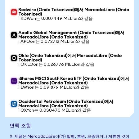
Redwire (Ondo Tokenized)에서 MercadoLibre (Ondo
Tokenized)
1 RDWon는 0.007449 MELIon와 같음
Apollo Global Management (Ondo Tokenized)에서
MercadoLibre (Ondo Tokenized)
1 APOon는 0.072712 MELIon와 같음
Oklo (Ondo Tokenized)에서 MercadoLibre (Ondo
Tokenized)
1 OKLOon는 0.026776 MELIon와 같음
iShares MSCI South Korea ETF (Ondo Tokenized)에서
MercadoLibre (Ondo Tokenized)
1 EWYon는 0.091879 MELIon와 같음
Occidental Petroleum (Ondo Tokenized)에서
MercadoLibre (Ondo Tokenized)
1 OXYon는 0.030470 MELIon와 같음
면책 조항
이 제품은 MercadoLibre이(가) 발행, 후원, 보증하거나 제휴한 것이