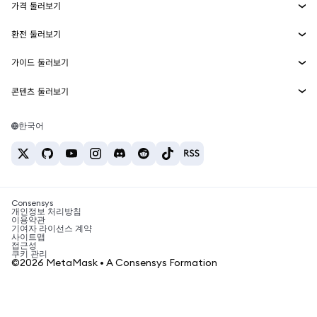
가격 둘러보기
임베디드 지갑
Snaps
비트코인 가격
환전 둘러보기
MetaMask Connect
이더리움 가격
보상
신규
BTC를 USD로 환전
솔라나 가격
가이드 둘러보기
Snaps
보안
ETH를 USD로 환전
BTC 매수
시바이누 가격
USDT를 INR로 환전
콘텐츠 둘러보기
웹3 서비스
고객 지원
ETH 매수
페페 가격
비트코인 지갑
BTC를 USDT로 환전
SOL 매수
채용
테더 가격
솔라나 지갑
한국어
BTC를 INR로 환전
PEPE 매수
연락처
USDC 가격
최고의 암호화폐 카드
ETH를 USDT로 환전
USDT 매수
체인링크 가격
최고의 모바일 암호화폐 지갑
USDT를 PHP로 환전
USDC 매수
Polymarket이란?
BTC를 EUR로 환전
SHIB 매수
Consensys
암호화폐 세금 뉴스
개인정보 처리방침
이용약관
BNB 매수
기여자 라이선스 계약
암호화폐 매수 방법
사이트맵
접근성
비트코인 매도 방법
쿠키 관리
©2026 MetaMask • A Consensys Formation