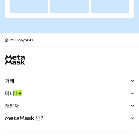
MELIon/SGD
MetaMask 사이트 바닥글
거래
스왑
머니
신규
예측 시장
신규
매수
개발자
무기한 선물
신규
카드
문서 보기
MetaMask 받기
실물자산
mUSD
신규
대시보드
Transaction Shield
수익 창출
Smart Accounts Kit
에이전트 지갑
신규