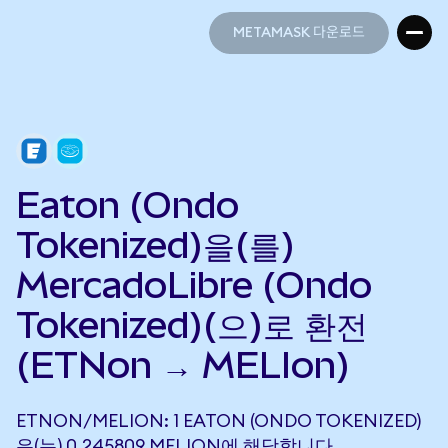
METAMASK 다운로드
METAMASK 다운로드
Eaton (Ondo
Tokenized)을(를)
MercadoLibre (Ondo
Tokenized)(으)로 환전
(ETNon → MELIon)
ETNON/MELION: 1 EATON (ONDO TOKENIZED)
은(는) 0.245809 MELION에 해당합니다