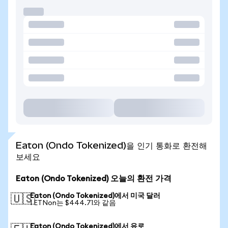
Eaton (Ondo Tokenized)을 인기 통화로 환전해
보세요
Eaton (Ondo Tokenized) 오늘의 환전 가격
Eaton (Ondo Tokenized)에서 미국 달러
🇺🇸
1 ETNon는 $444.71와 같음
Eaton (Ondo Tokenized)에서 유로