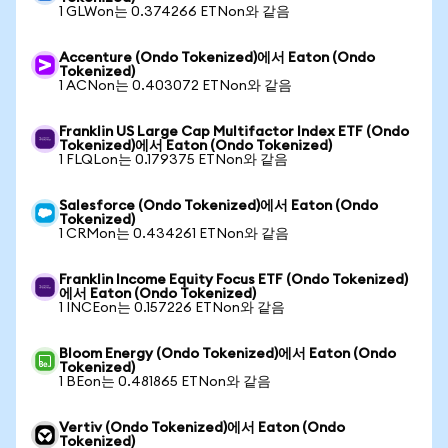
1 GLWon는 0.374266 ETNon와 같음
Accenture (Ondo Tokenized)에서 Eaton (Ondo
Tokenized)
1 ACNon는 0.403072 ETNon와 같음
Franklin US Large Cap Multifactor Index ETF (Ondo
Tokenized)에서 Eaton (Ondo Tokenized)
1 FLQLon는 0.179375 ETNon와 같음
Salesforce (Ondo Tokenized)에서 Eaton (Ondo
Tokenized)
1 CRMon는 0.434261 ETNon와 같음
Franklin Income Equity Focus ETF (Ondo Tokenized)
에서 Eaton (Ondo Tokenized)
1 INCEon는 0.157226 ETNon와 같음
Bloom Energy (Ondo Tokenized)에서 Eaton (Ondo
Tokenized)
1 BEon는 0.481865 ETNon와 같음
Vertiv (Ondo Tokenized)에서 Eaton (Ondo
Tokenized)