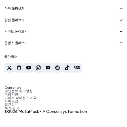
수익 창출
Smart Accounts Kit
에이전트 지갑
신규
가격 둘러보기
임베디드 지갑
Snaps
비트코인 가격
환전 둘러보기
MetaMask Connect
이더리움 가격
보상
신규
BTC를 USD로 환전
솔라나 가격
가이드 둘러보기
Snaps
보안
ETH를 USD로 환전
BTC 매수
시바이누 가격
USDT를 INR로 환전
콘텐츠 둘러보기
웹3 서비스
고객 지원
ETH 매수
페페 가격
비트코인 지갑
BTC를 USDT로 환전
SOL 매수
채용
테더 가격
솔라나 지갑
한국어
BTC를 INR로 환전
PEPE 매수
연락처
USDC 가격
최고의 암호화폐 카드
ETH를 USDT로 환전
USDT 매수
체인링크 가격
최고의 모바일 암호화폐 지갑
USDT를 PHP로 환전
USDC 매수
Polymarket이란?
BTC를 EUR로 환전
SHIB 매수
Consensys
암호화폐 세금 뉴스
개인정보 처리방침
이용약관
BNB 매수
기여자 라이선스 계약
암호화폐 매수 방법
사이트맵
접근성
비트코인 매도 방법
쿠키 관리
©2026 MetaMask • A Consensys Formation