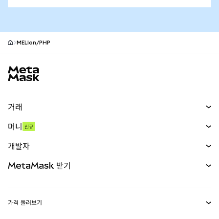
MELIon/PHP
MetaMask 사이트 바닥글
거래
스왑
머니
신규
예측 시장
신규
매수
개발자
무기한 선물
신규
카드
문서 보기
MetaMask 받기
실물자산
mUSD
신규
대시보드
Transaction Shield
수익 창출
Smart Accounts Kit
에이전트 지갑
신규
가격 둘러보기
임베디드 지갑
Snaps
비트코인 가격