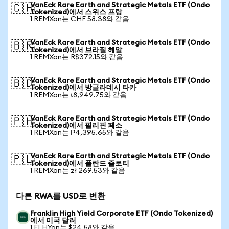
VanEck Rare Earth and Strategic Metals ETF (Ondo
🇨🇭
Tokenized)에서 스위스 프랑
1 REMXon는 CHF 58.38와 같음
VanEck Rare Earth and Strategic Metals ETF (Ondo
🇧🇷
Tokenized)에서 브라질 헤알
1 REMXon는 R$372.15와 같음
VanEck Rare Earth and Strategic Metals ETF (Ondo
🇧🇩
Tokenized)에서 방글라데시 타카
1 REMXon는 ৳8,949.75와 같음
VanEck Rare Earth and Strategic Metals ETF (Ondo
🇵🇭
Tokenized)에서 필리핀 페소
1 REMXon는 ₱4,395.65와 같음
VanEck Rare Earth and Strategic Metals ETF (Ondo
🇵🇱
Tokenized)에서 폴란드 즐로티
1 REMXon는 zł 269.53와 같음
다른 RWA를 USD로 변환
Franklin High Yield Corporate ETF (Ondo Tokenized)
에서 미국 달러
1 FLHYon는 $24.58와 같음