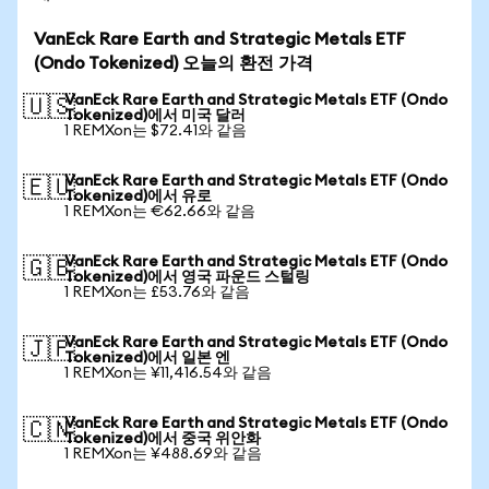
VanEck Rare Earth and Strategic Metals ETF
(Ondo Tokenized) 오늘의 환전 가격
VanEck Rare Earth and Strategic Metals ETF (Ondo
🇺🇸
Tokenized)에서 미국 달러
1 REMXon는 $72.41와 같음
VanEck Rare Earth and Strategic Metals ETF (Ondo
🇪🇺
Tokenized)에서 유로
1 REMXon는 €62.66와 같음
VanEck Rare Earth and Strategic Metals ETF (Ondo
🇬🇧
Tokenized)에서 영국 파운드 스털링
1 REMXon는 £53.76와 같음
VanEck Rare Earth and Strategic Metals ETF (Ondo
🇯🇵
Tokenized)에서 일본 엔
1 REMXon는 ¥11,416.54와 같음
VanEck Rare Earth and Strategic Metals ETF (Ondo
🇨🇳
Tokenized)에서 중국 위안화
1 REMXon는 ¥488.69와 같음