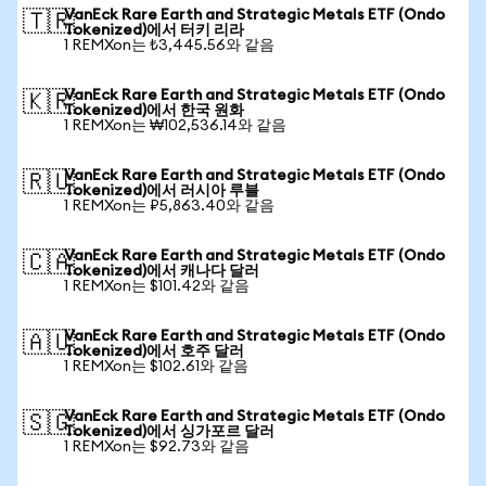
VanEck Rare Earth and Strategic Metals ETF (Ondo
🇹🇷
Tokenized)에서 터키 리라
1 REMXon는 ₺3,445.56와 같음
VanEck Rare Earth and Strategic Metals ETF (Ondo
🇰🇷
Tokenized)에서 한국 원화
1 REMXon는 ₩102,536.14와 같음
VanEck Rare Earth and Strategic Metals ETF (Ondo
🇷🇺
Tokenized)에서 러시아 루블
1 REMXon는 ₽5,863.40와 같음
VanEck Rare Earth and Strategic Metals ETF (Ondo
🇨🇦
Tokenized)에서 캐나다 달러
1 REMXon는 $101.42와 같음
VanEck Rare Earth and Strategic Metals ETF (Ondo
🇦🇺
Tokenized)에서 호주 달러
1 REMXon는 $102.61와 같음
VanEck Rare Earth and Strategic Metals ETF (Ondo
🇸🇬
Tokenized)에서 싱가포르 달러
1 REMXon는 $92.73와 같음