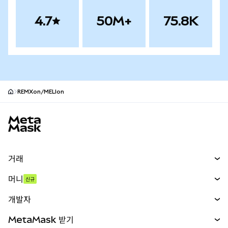
4.7
50M+
75.8K
REMXon/MELIon
MetaMask 사이트 바닥글
거래
스왑
머니
신규
예측 시장
신규
매수
개발자
무기한 선물
신규
카드
문서 보기
MetaMask 받기
실물자산
mUSD
신규