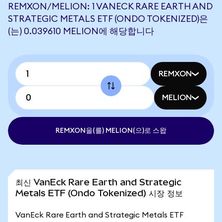
REMXON/MELION: 1 VANECK RARE EARTH AND
STRATEGIC METALS ETF (ONDO TOKENIZED)은
(는) 0.039610 MELION에 해당합니다
REMXON
MELION
REMXON을(를) MELION(으)로 스왑
최신 VanEck Rare Earth and Strategic
Metals ETF (Ondo Tokenized) 시장 정보
VanEck Rare Earth and Strategic Metals ETF