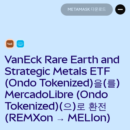
METAMASK 다운로드
METAMASK 다운로드
VanEck Rare Earth and
Strategic Metals ETF
(Ondo Tokenized)을(를)
MercadoLibre (Ondo
Tokenized)(으)로 환전
(REMXon → MELIon)