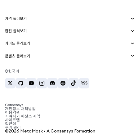
대시보드
Transaction Shield
수익 창출
Smart Accounts Kit
에이전트 지갑
신규
가격 둘러보기
임베디드 지갑
Snaps
비트코인 가격
환전 둘러보기
MetaMask Connect
이더리움 가격
보상
신규
BTC를 USD로 환전
솔라나 가격
가이드 둘러보기
Snaps
보안
ETH를 USD로 환전
BTC 매수
시바이누 가격
USDT를 INR로 환전
콘텐츠 둘러보기
웹3 서비스
고객 지원
ETH 매수
페페 가격
비트코인 지갑
BTC를 USDT로 환전
SOL 매수
채용
테더 가격
솔라나 지갑
한국어
BTC를 INR로 환전
PEPE 매수
연락처
USDC 가격
최고의 암호화폐 카드
ETH를 USDT로 환전
USDT 매수
체인링크 가격
최고의 모바일 암호화폐 지갑
USDT를 PHP로 환전
USDC 매수
Polymarket이란?
BTC를 EUR로 환전
SHIB 매수
Consensys
암호화폐 세금 뉴스
개인정보 처리방침
이용약관
BNB 매수
기여자 라이선스 계약
암호화폐 매수 방법
사이트맵
접근성
비트코인 매도 방법
쿠키 관리
©2026 MetaMask • A Consensys Formation