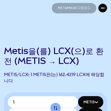
METAMASK 다운로드
METAMASK 다운로드
Metis을(를) LCX(으)로 환
전 (METIS → LCX)
METIS/LCX: 1 METIS은(는) 162.4219 LCX에 해당합
니다
METIS