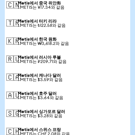
Metis에서 중국 위안화
🇨🇳
1 METIS는 ¥17.34와 같음
Metis에서 터키 리라
🇹🇷
1 METIS는 ₺122.58와 같음
Metis에서 한국 원화
🇰🇷
1 METIS는 ₩3,618.2와 같음
Metis에서 러시아 루블
🇷🇺
1 METIS는 ₽209.71와 같음
Metis에서 캐나다 달러
🇨🇦
1 METIS는 $3.59와 같음
Metis에서 호주 달러
🇦🇺
1 METIS는 $3.64와 같음
Metis에서 싱가포르 달러
🇸🇬
1 METIS는 $3.28와 같음
Metis에서 스위스 프랑
🇨🇭
1 METIS는 CHF 2.08와 같음