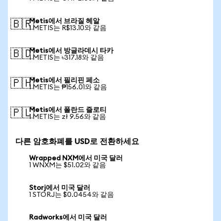
Metis에서 브라질 헤알
🇧🇷
1 METIS는 R$13.10와 같음
Metis에서 방글라데시 타카
🇧🇩
1 METIS는 ৳317.18와 같음
Metis에서 필리핀 페소
🇵🇭
1 METIS는 ₱156.01와 같음
Metis에서 폴란드 즐로티
🇵🇱
1 METIS는 zł 9.56와 같음
다른 암호화폐를 USD로 전환하세요
Wrapped NXM에서 미국 달러
1 WNXM는 $51.02와 같음
Storj에서 미국 달러
1 STORJ는 $0.0454와 같음
Radworks에서 미국 달러