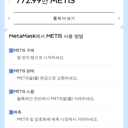
772.99만
METIS
통계 더 보기
통계 더 보기
MetaMask에서 METIS 사용 방법
METIS 구매
몇 번의 탭으로 시작하세요.
METIS 판매
METIS을(를) 현금으로 교환하세요.
METIS 스왑
블록체인 전반에서 METIS을(를) 거래하세요.
예측
METIS 및 암호화폐 예측 시장에서 거래하세요.