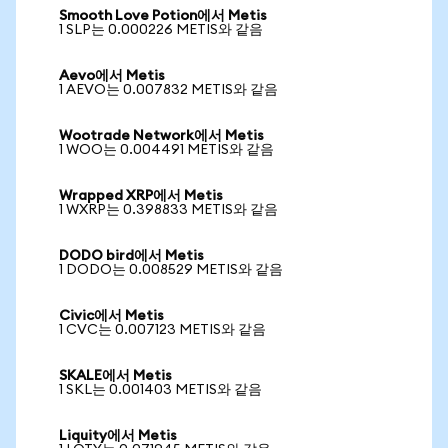
Smooth Love Potion에서 Metis
1 SLP는 0.000226 METIS와 같음
Aevo에서 Metis
1 AEVO는 0.007832 METIS와 같음
Wootrade Network에서 Metis
1 WOO는 0.004491 METIS와 같음
Wrapped XRP에서 Metis
1 WXRP는 0.398833 METIS와 같음
DODO bird에서 Metis
1 DODO는 0.008529 METIS와 같음
Civic에서 Metis
1 CVC는 0.007123 METIS와 같음
SKALE에서 Metis
1 SKL는 0.001403 METIS와 같음
Liquity에서 Metis