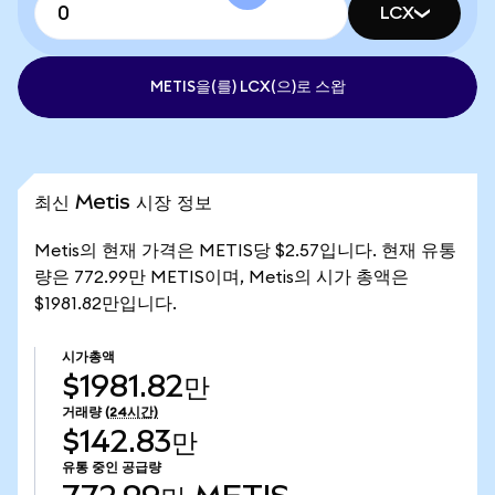
LCX
METIS을(를) LCX(으)로 스왑
최신 Metis 시장 정보
Metis의 현재 가격은 METIS당 $2.57입니다. 현재 유통
량은 772.99만 METIS이며, Metis의 시가 총액은
$1981.82만입니다.
시가총액
$1981.82만
거래량
(24시간)
$142.83만
유통 중인 공급량