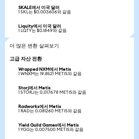
SKALE에서 미국 달러
1 SKL는 $0.003606와 같음
Liquity에서 미국 달러
1 LQTY는 $0.1849와 같음
더 많은 변환 살펴보기
고급 자산 전환
Wrapped NXM에서 Metis
1 WNXM는 19.8521 METIS와 같음
Storj에서 Metis
1 STORJ는 0.017678 METIS와 같음
Radworks에서 Metis
1 RAD는 0.081260 METIS와 같음
Yield Guild Games에서 Metis
1 YGG는 0.007500 METIS와 같음