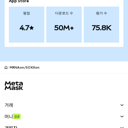
App Store
평점
다운로드 수
평가 수
4.7
50M+
75.8K
MRNAon/SOXXon
MetaMask 사이트 바닥글
거래
스왑
머니
신규
예측 시장
신규
매수
개발자