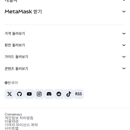
무기한 선물
신규
카드
문서 보기
MetaMask 받기
실물자산
mUSD
신규
대시보드
Transaction Shield
수익 창출
Smart Accounts Kit
에이전트 지갑
신규
가격 둘러보기
임베디드 지갑
Snaps
비트코인 가격
환전 둘러보기
MetaMask Connect
이더리움 가격
보상
신규
BTC를 USD로 환전
솔라나 가격
가이드 둘러보기
Snaps
보안
ETH를 USD로 환전
BTC 매수
시바이누 가격
USDT를 INR로 환전
콘텐츠 둘러보기
웹3 서비스
고객 지원
ETH 매수
페페 가격
비트코인 지갑
BTC를 USDT로 환전
SOL 매수
채용
테더 가격
솔라나 지갑
한국어
BTC를 INR로 환전
PEPE 매수
연락처
USDC 가격
최고의 암호화폐 카드
ETH를 USDT로 환전
USDT 매수
체인링크 가격
최고의 모바일 암호화폐 지갑
USDT를 PHP로 환전
USDC 매수
Polymarket이란?
BTC를 EUR로 환전
SHIB 매수
Consensys
암호화폐 세금 뉴스
개인정보 처리방침
이용약관
BNB 매수
기여자 라이선스 계약
암호화폐 매수 방법
사이트맵