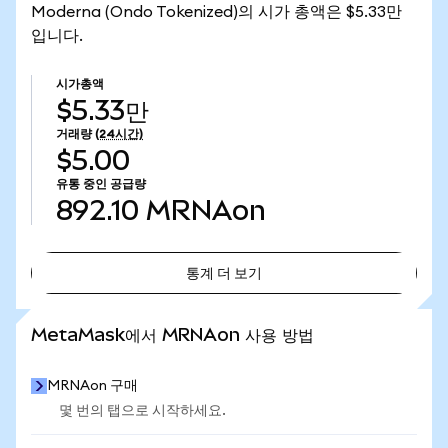
Moderna (Ondo Tokenized)의 시가 총액은 $5.33만
입니다.
시가총액
$5.33만
거래량
(24시간)
$5.00
유통 중인 공급량
892.10
MRNAon
통계 더 보기
통계 더 보기
MetaMask에서 MRNAon 사용 방법
MRNAon 구매
몇 번의 탭으로 시작하세요.