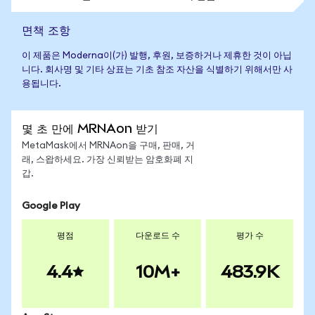
면책 조항
이 제품은 Moderna이(가) 발행, 후원, 보증하거나 제휴한 것이 아닙
니다. 회사명 및 기타 상표는 기초 참조 자산을 식별하기 위해서만 사
용됩니다.
몇 초 만에 MRNAon 받기
MetaMask에서 MRNAon을 구매, 판매, 거
래, 스왑하세요. 가장 신뢰받는 암호화폐 지
갑.
Google Play
평점
다운로드 수
평가 수
4.4
10M+
483.9K