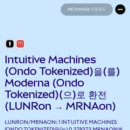
METAMASK 다운로드
METAMASK 다운로드
Intuitive Machines
(Ondo Tokenized)을(를)
Moderna (Ondo
Tokenized)(으)로 환전
(LUNRon → MRNAon)
LUNRON/MRNAON: 1 INTUITIVE MACHINES
(ONDO TOKENIZED)은(는) 0.278373 MRNAON에