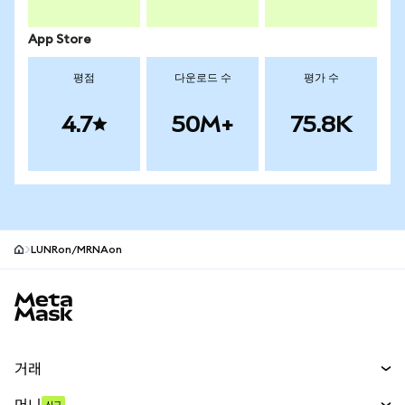
App Store
평점
다운로드 수
평가 수
4.7
50M+
75.8K
LUNRon/MRNAon
MetaMask 사이트 바닥글
거래
스왑
머니
신규