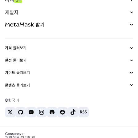
예측 시장
신규
매수
개발자
무기한 선물
신규
카드
문서 보기
MetaMask 받기
실물자산
mUSD
신규
대시보드
Transaction Shield
수익 창출
Smart Accounts Kit
에이전트 지갑
신규
가격 둘러보기
임베디드 지갑
Snaps
비트코인 가격
환전 둘러보기
MetaMask Connect
이더리움 가격
보상
신규
BTC를 USD로 환전
솔라나 가격
가이드 둘러보기
Snaps
보안
ETH를 USD로 환전
BTC 매수
시바이누 가격
USDT를 INR로 환전
콘텐츠 둘러보기
웹3 서비스
고객 지원
ETH 매수
페페 가격
비트코인 지갑
BTC를 USDT로 환전
SOL 매수
채용
테더 가격
솔라나 지갑
한국어
BTC를 INR로 환전
PEPE 매수
연락처
USDC 가격
최고의 암호화폐 카드
ETH를 USDT로 환전
USDT 매수
체인링크 가격
최고의 모바일 암호화폐 지갑
USDT를 PHP로 환전
USDC 매수
Polymarket이란?
BTC를 EUR로 환전
SHIB 매수
Consensys
암호화폐 세금 뉴스
개인정보 처리방침