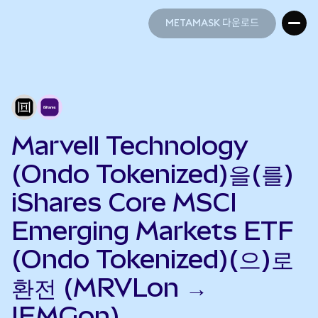
METAMASK 다운로드
METAMASK 다운로드
Marvell Technology
(Ondo Tokenized)을(를)
iShares Core MSCI
Emerging Markets ETF
(Ondo Tokenized)(으)로
환전 (MRVLon →
IEMGon)