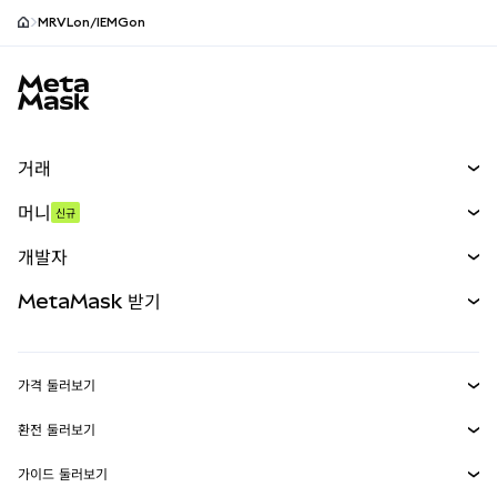
MRVLon/IEMGon
MetaMask 사이트 바닥글
거래
스왑
머니
신규
예측 시장
신규
매수
개발자
무기한 선물
신규
카드
문서 보기
MetaMask 받기
실물자산
mUSD
신규
대시보드
Transaction Shield
수익 창출
Smart Accounts Kit
에이전트 지갑
신규
가격 둘러보기
임베디드 지갑
Snaps
비트코인 가격
환전 둘러보기
MetaMask Connect
이더리움 가격
보상
신규
BTC를 USD로 환전
솔라나 가격
가이드 둘러보기
Snaps
보안
ETH를 USD로 환전
BTC 매수