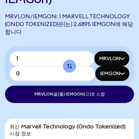
MRVLON/IEMGON: 1 MARVELL TECHNOLOGY
(ONDO TOKENIZED)은(는) 2.6895 IEMGON에 해당
합니다
MRVLON
IEMGON
MRVLON을(를) IEMGON(으)로 스왑
최신 Marvell Technology (Ondo Tokenized)
시장 정보