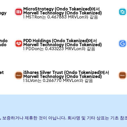
MicroStrategy (Ondo Tokenized)에서
ogy
Marvell Technology (Ondo Tokenized)
1 MSTRon는 0.467883 MRVLon와 같음
Ondo
PDD Holdings (Ondo Tokenized)에서
ndo
Marvell Technology (Ondo Tokenized)
1 PDDon는 0.433223 MRVLon와 같음
et
iShares Silver Trust (Ondo Tokenized)에서
Marvell Technology (Ondo Tokenized)
1 SLVon는 0.266770 MRVLon와 같음
발행, 후원, 보증하거나 제휴한 것이 아닙니다. 회사명 및 기타 상표는 기