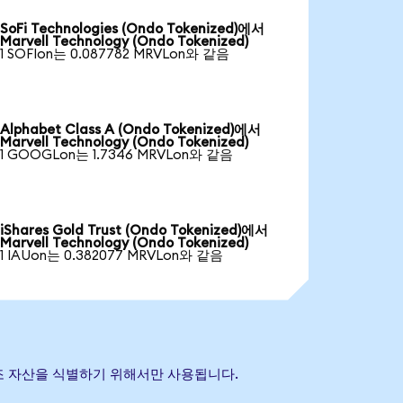
SoFi Technologies (Ondo Tokenized)에서
Marvell Technology (Ondo Tokenized)
1 SOFIon는 0.087782 MRVLon와 같음
Alphabet Class A (Ondo Tokenized)에서
Marvell Technology (Ondo Tokenized)
1 GOOGLon는 1.7346 MRVLon와 같음
iShares Gold Trust (Ondo Tokenized)에서
Marvell Technology (Ondo Tokenized)
1 IAUon는 0.382077 MRVLon와 같음
초 참조 자산을 식별하기 위해서만 사용됩니다.