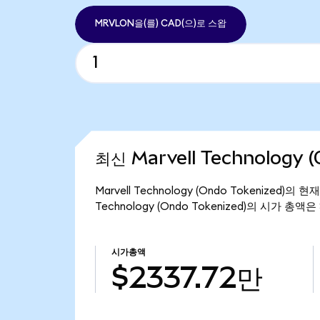
MRVLON을(를) CAD(으)로 스왑
최신 Marvell Technology 
Marvell Technology (Ondo Tokenized)
Technology (Ondo Tokenized)의 시가 총액은
시가총액
$2337.72만