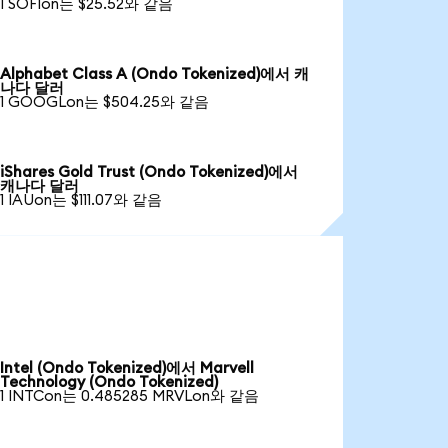
1 SOFIon는 $25.52와 같음
Alphabet Class A (Ondo Tokenized)에서 캐
나다 달러
1 GOOGLon는 $504.25와 같음
iShares Gold Trust (Ondo Tokenized)에서
캐나다 달러
1 IAUon는 $111.07와 같음
Intel (Ondo Tokenized)에서 Marvell
Technology (Ondo Tokenized)
1 INTCon는 0.485285 MRVLon와 같음