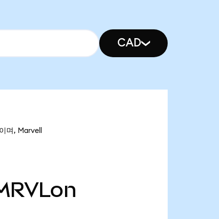
CAD
며, Marvell
MRVLon