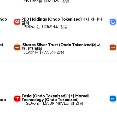
1 MSTRon는 $136.02와 같음
Ondo
PDD Holdings (Ondo Tokenized)에서 캐나다
달러
1 PDDon는 $125.94와 같음
et
iShares Silver Trust (Ondo Tokenized)에서
캐나다 달러
1 SLVon는 $77.55와 같음
Tesla (Ondo Tokenized)에서 Marvell
ndo
Technology (Ondo Tokenized)
1 TSLAon는 1.5339 MRVLon와 같음