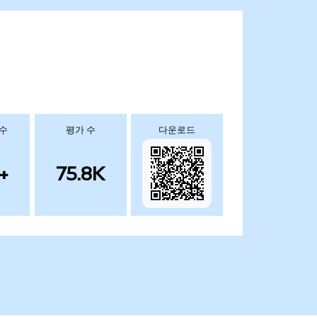
 수
평가 수
다운로드
+
75.8K