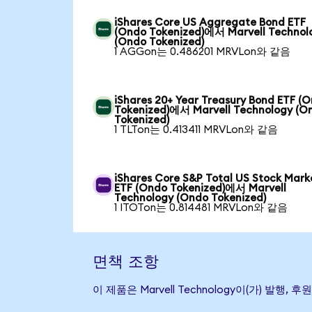
iShares Core US Aggregate Bond ETF
(Ondo Tokenized)에서 Marvell Technol
(Ondo Tokenized)
1 AGGon는 0.486201 MRVLon와 같음
iShares 20+ Year Treasury Bond ETF (
Tokenized)에서 Marvell Technology (O
Tokenized)
1 TLTon는 0.413411 MRVLon와 같음
iShares Core S&P Total US Stock Mark
ETF (Ondo Tokenized)에서 Marvell
Technology (Ondo Tokenized)
1 ITOTon는 0.814481 MRVLon와 같음
면책 조항
이 제품은 Marvell Technology이(가) 