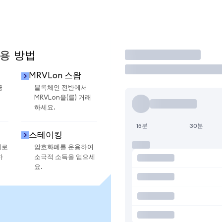
사용 방법
거래
MRVLon 스왑
금
블록체인 전반에서
MRVLon을(를) 거래
하세요.
15분
30분
스테이킹
지로
암호화폐를 운용하여
하
소극적 소득을 얻으세
요.