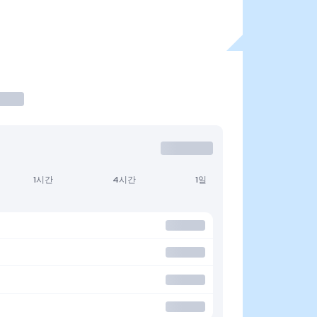
1시간
4시간
1일