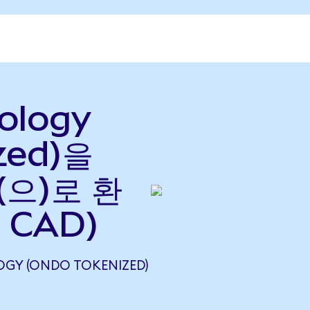
ology
zed)을
(으)로 환
 CAD)
GY (ONDO TOKENIZED)