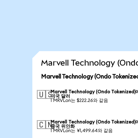
Marvell Technology (O
Marvell Technology (Ondo Token
Marvell Technology (Ondo Tokenized
🇺🇸
미국 달러
1 MRVLon는 $222.26와 같음
Marvell Technology (Ondo Tokenized
🇨🇳
중국 위안화
1 MRVLon는 ¥1,499.64와 같음