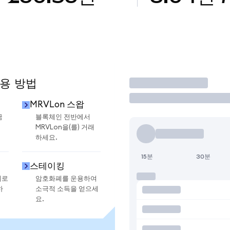
사용 방법
거래
MRVLon 스왑
금
블록체인 전반에서
MRVLon을(를) 거래
하세요.
15분
30분
스테이킹
지로
암호화폐를 운용하여
하
소극적 소득을 얻으세
요.