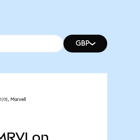
GBP
며, Marvell
MRVLon