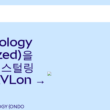
ology
zed)을
드 스털링
VLon →
OGY (ONDO