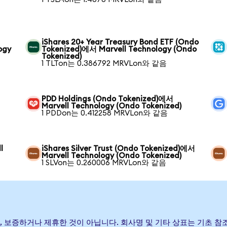
iShares 20+ Year Treasury Bond ETF (Ondo
ogy
Tokenized)에서 Marvell Technology (Ondo
Tokenized)
1 TLTon는 0.386792 MRVLon와 같음
PDD Holdings (Ondo Tokenized)에서
Marvell Technology (Ondo Tokenized)
1 PDDon는 0.412258 MRVLon와 같음
l
iShares Silver Trust (Ondo Tokenized)에서
Marvell Technology (Ondo Tokenized)
1 SLVon는 0.260006 MRVLon와 같음
발행, 후원, 보증하거나 제휴한 것이 아닙니다. 회사명 및 기타 상표는 기