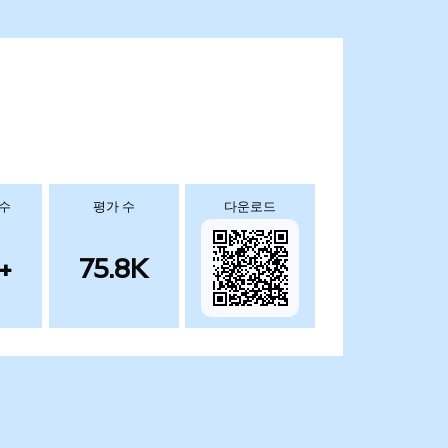
 수
평가 수
다운로드
+
75.8K