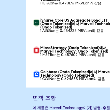
1 IEFAon는 0.473176 MRVLon와 같음
iShares Core US Aggregate Bond ETF
(Ondo Tokenized)에서 Marvell Technol
(Ondo Tokenized)
1 AGGon는 0.454235 MRVLon와 같음
MicroStrategy (Ondo Tokenized)에서
Marvell Technology (Ondo Tokenized)
1 MSTRon는 0.457609 MRVLon와 같음
Coinbase (Ondo Tokenized)에서 Marvel
Technology (Ondo Tokenized)
1 COINon는 0.694535 MRVLon와 같음
면책 조항
이 제품은 Marvell Technology이(가) 