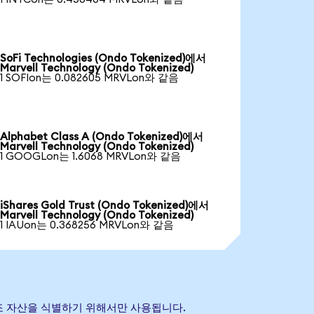
SoFi Technologies (Ondo Tokenized)에서
Marvell Technology (Ondo Tokenized)
1 SOFIon는 0.082605 MRVLon와 같음
Alphabet Class A (Ondo Tokenized)에서
Marvell Technology (Ondo Tokenized)
1 GOOGLon는 1.6068 MRVLon와 같음
iShares Gold Trust (Ondo Tokenized)에서
Marvell Technology (Ondo Tokenized)
1 IAUon는 0.368256 MRVLon와 같음
초 참조 자산을 식별하기 위해서만 사용됩니다.