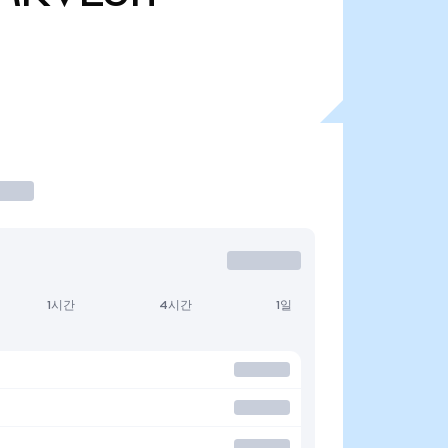
1시간
4시간
1일