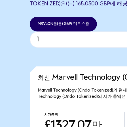
TOKENIZED)은(는) 165.0500 GBP에 
MRVLON을(를) GBP(으)로 스왑
최신 Marvell Technology 
Marvell Technology (Ondo Tokenized)
Technology (Ondo Tokenized)의 시가 총액은
시가총액
£1327.07만