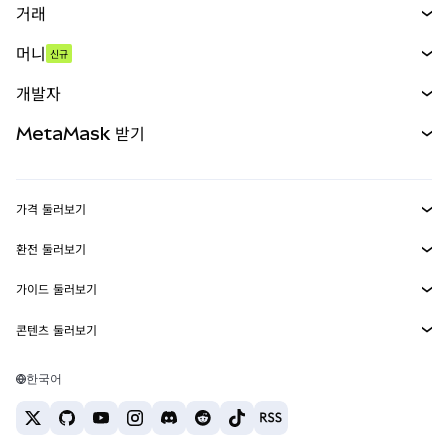
거래
스왑
머니
신규
예측 시장
신규
매수
개발자
무기한 선물
신규
카드
문서 보기
MetaMask 받기
실물자산
mUSD
신규
대시보드
Transaction Shield
수익 창출
Smart Accounts Kit
에이전트 지갑
신규
가격 둘러보기
임베디드 지갑
Snaps
비트코인 가격
환전 둘러보기
MetaMask Connect
이더리움 가격
보상
신규
BTC를 USD로 환전
솔라나 가격
가이드 둘러보기
Snaps
보안
ETH를 USD로 환전
BTC 매수
시바이누 가격
USDT를 INR로 환전
콘텐츠 둘러보기
웹3 서비스
고객 지원
ETH 매수
페페 가격
비트코인 지갑
BTC를 USDT로 환전
SOL 매수
채용
테더 가격
솔라나 지갑
한국어
BTC를 INR로 환전
PEPE 매수
연락처
USDC 가격
최고의 암호화폐 카드
ETH를 USDT로 환전
USDT 매수
체인링크 가격
최고의 모바일 암호화폐 지갑
USDT를 PHP로 환전