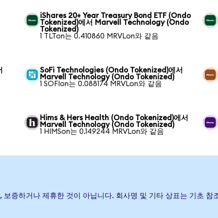
iShares 20+ Year Treasury Bond ETF (Ondo
Tokenized)에서 Marvell Technology (Ondo
Tokenized)
1 TLTon는 0.410860 MRVLon와 같음
서
SoFi Technologies (Ondo Tokenized)에서
Marvell Technology (Ondo Tokenized)
1 SOFIon는 0.088174 MRVLon와 같음
Hims & Hers Health (Ondo Tokenized)에서
Marvell Technology (Ondo Tokenized)
1 HIMSon는 0.149244 MRVLon와 같음
발행, 후원, 보증하거나 제휴한 것이 아닙니다. 회사명 및 기타 상표는 기