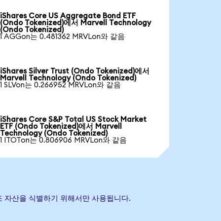
iShares Core US Aggregate Bond ETF
(Ondo Tokenized)에서 Marvell Technology
(Ondo Tokenized)
1 AGGon는 0.481362 MRVLon와 같음
iShares Silver Trust (Ondo Tokenized)에서
Marvell Technology (Ondo Tokenized)
1 SLVon는 0.266952 MRVLon와 같음
iShares Core S&P Total US Stock Market
ETF (Ondo Tokenized)에서 Marvell
Technology (Ondo Tokenized)
1 ITOTon는 0.806906 MRVLon와 같음
초 참조 자산을 식별하기 위해서만 사용됩니다.