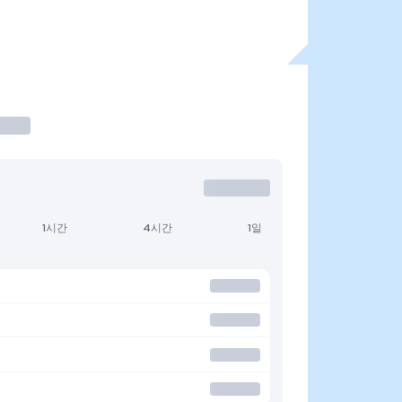
1시간
4시간
1일