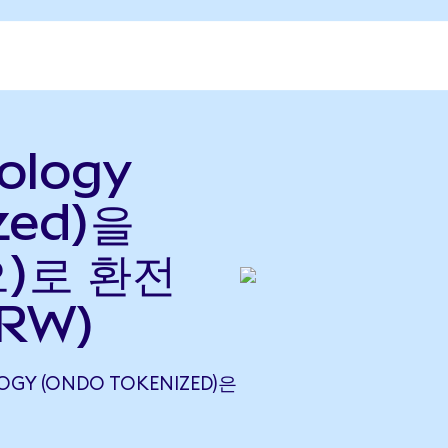
ology
zed)을
으)로 환전
KRW)
OGY (ONDO TOKENIZED)은