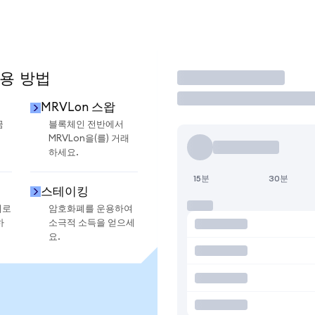
사용 방법
거래
MRVLon 스왑
금
블록체인 전반에서
MRVLon을(를) 거래
하세요.
15분
30분
스테이킹
지로
암호화폐를 운용하여
하
소극적 소득을 얻으세
요.