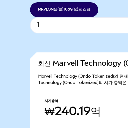
MRVLON을(를) KRW(으)로 스왑
최신 Marvell Technology 
Marvell Technology (Ondo Tokenized)
Technology (Ondo Tokenized)의 시가 총액
시가총액
₩240.19억