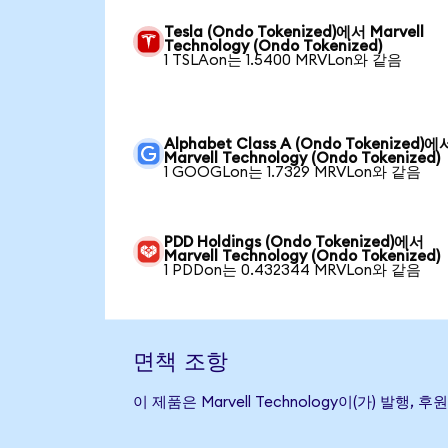
Tesla (Ondo Tokenized)에서 Marvell
Technology (Ondo Tokenized)
1 TSLAon는 1.5400 MRVLon와 같음
Alphabet Class A (Ondo Tokenized)에
Marvell Technology (Ondo Tokenized)
1 GOOGLon는 1.7329 MRVLon와 같음
PDD Holdings (Ondo Tokenized)에서
Marvell Technology (Ondo Tokenized)
1 PDDon는 0.432344 MRVLon와 같음
면책 조항
이 제품은 Marvell Technology이(가) 