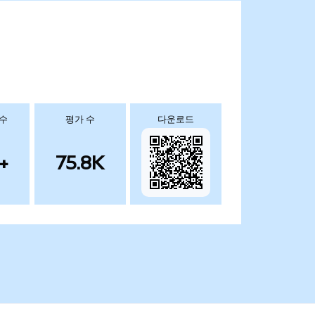
 수
평가 수
다운로드
+
75.8K