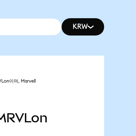
KRW
Lon이며, Marvell
MRVLon