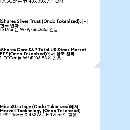
1 AGGon는 ₩143,830.87와 같음
iShares Silver Trust (Ondo Tokenized)에서
한국 원화
1 SLVon는 ₩79,765.28와 같음
iShares Core S&P Total US Stock Market
ETF (Ondo Tokenized)에서 한국 원화
1 ITOTon는 ₩241,103.53와 같음
MicroStrategy (Ondo Tokenized)에서
Marvell Technology (Ondo Tokenized)
1 MSTRon는 0.463784 MRVLon와 같음