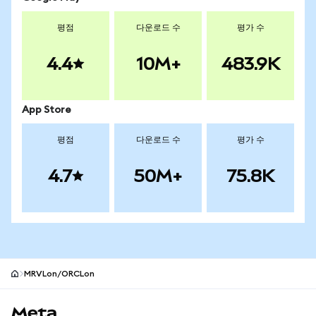
평점
다운로드 수
평가 수
4.4
10M+
483.9K
App Store
평점
다운로드 수
평가 수
4.7
50M+
75.8K
MRVLon/ORCLon
MetaMask 사이트 바닥글