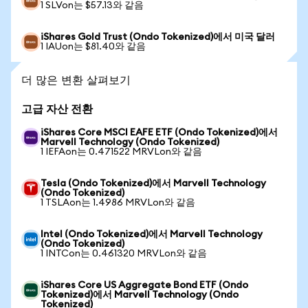
1 SLVon는 $57.13와 같음
iShares Gold Trust (Ondo Tokenized)에서 미국 달러
1 IAUon는 $81.40와 같음
더 많은 변환 살펴보기
고급 자산 전환
iShares Core MSCI EAFE ETF (Ondo Tokenized)에서
Marvell Technology (Ondo Tokenized)
1 IEFAon는 0.471522 MRVLon와 같음
Tesla (Ondo Tokenized)에서 Marvell Technology
(Ondo Tokenized)
1 TSLAon는 1.4986 MRVLon와 같음
Intel (Ondo Tokenized)에서 Marvell Technology
(Ondo Tokenized)
1 INTCon는 0.461320 MRVLon와 같음
iShares Core US Aggregate Bond ETF (Ondo
Tokenized)에서 Marvell Technology (Ondo
Tokenized)