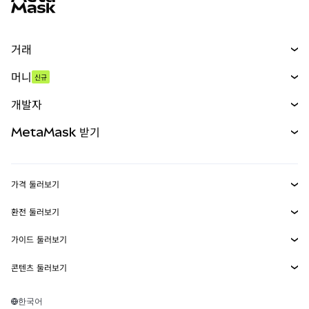
거래
스왑
머니
신규
예측 시장
신규
매수
개발자
무기한 선물
신규
카드
문서 보기
MetaMask 받기
실물자산
mUSD
신규
대시보드
Transaction Shield
수익 창출
Smart Accounts Kit
에이전트 지갑
신규
가격 둘러보기
임베디드 지갑
Snaps
비트코인 가격
환전 둘러보기
MetaMask Connect
이더리움 가격
보상
신규
BTC를 USD로 환전
솔라나 가격
가이드 둘러보기
Snaps
보안
ETH를 USD로 환전
BTC 매수
시바이누 가격
USDT를 INR로 환전
콘텐츠 둘러보기
웹3 서비스
고객 지원
ETH 매수
페페 가격
비트코인 지갑
BTC를 USDT로 환전
SOL 매수
채용
테더 가격
솔라나 지갑
한국어
BTC를 INR로 환전