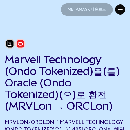
METAMASK 다운로드
METAMASK 다운로드
Marvell Technology
(Ondo Tokenized)을(를)
Oracle (Ondo
Tokenized)(으)로 환전
(MRVLon → ORCLon)
MRVLON/ORCLON: 1 MARVELL TECHNOLOGY
(ONDO TOKENIZED)은(는) 1.4851 ORCLON에 해당