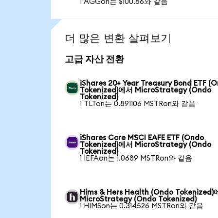
1 AGGon는 $100.86와 같음
더 많은 변환 살펴보기
고급 자산 전환
iShares 20+ Year Treasury Bond ETF (
Tokenized)에서 MicroStrategy (Ondo
Tokenized)
1 TLTon는 0.891106 MSTRon와 같음
iShares Core MSCI EAFE ETF (Ondo
Tokenized)에서 MicroStrategy (Ondo
Tokenized)
1 IEFAon는 1.0689 MSTRon와 같음
Hims & Hers Health (Ondo Tokenized
MicroStrategy (Ondo Tokenized)
1 HIMSon는 0.314526 MSTRon와 같음