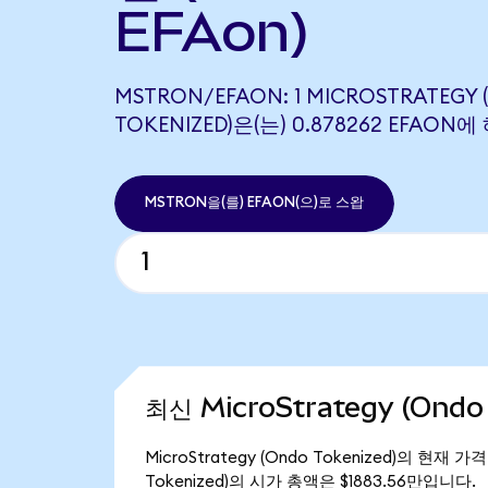
EFAon)
MSTRON/EFAON: 1 MICROSTRATEGY
TOKENIZED)은(는) 0.878262 EFAO
MSTRON을(를) EFAON(으)로 스왑
최신 MicroStrategy (Ondo
MicroStrategy (Ondo Tokenized)의 현재 
Tokenized)의 시가 총액은 $1883.56만입니다.