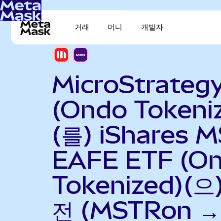
거래
머니
개발자
MicroStrateg
(Ondo Tokeni
(를) iShares M
EAFE ETF (O
Tokenized)(으
전 (MSTRon →