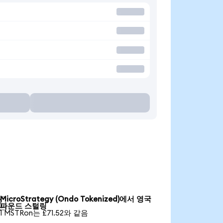
MicroStrategy (Ondo Tokenized)에서 영국

파운드 스털링
1 MSTRon는 £71.52와 같음