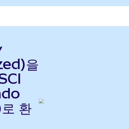
y
zed)을
SCI
ndo
)로 환