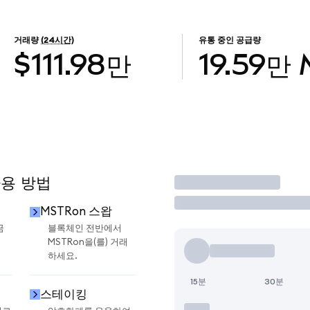
거래량
(24시간)
유통 중인 공급량
$111.98만
19.59만
사용 방법
거래
MSTRon 스왑
금
블록체인 전반에서
MSTRon을(를) 거래
하세요.
15분
30분
스테이킹