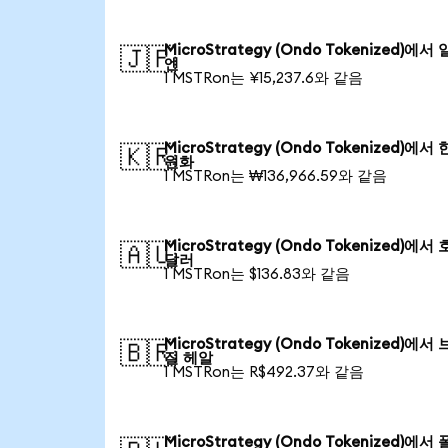
MicroStrategy (Ondo Tokenized)에서
🇯🇵
엔
1 MSTRon는 ¥15,237.6와 같음
MicroStrategy (Ondo Tokenized)에서
🇰🇷
원화
1 MSTRon는 ₩136,966.59와 같음
MicroStrategy (Ondo Tokenized)에서
🇦🇺
달러
1 MSTRon는 $136.83와 같음
MicroStrategy (Ondo Tokenized)에서
🇧🇷
질 헤알
1 MSTRon는 R$492.37와 같음
MicroStrategy (Ondo Tokenized)에서