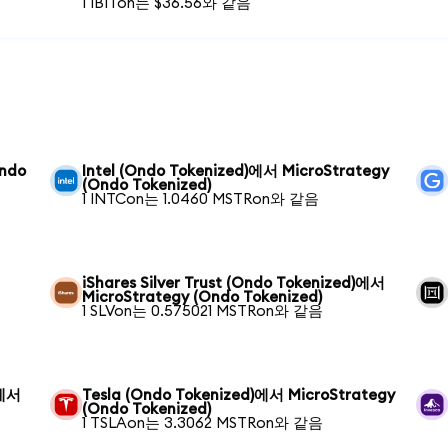
1 IBITon는 $36.56와 같음
Ondo
Intel (Ondo Tokenized)에서 MicroStrategy
(Ondo Tokenized)
1 INTCon는 1.0460 MSTRon와 같음
iShares Silver Trust (Ondo Tokenized)에서
MicroStrategy (Ondo Tokenized)
1 SLVon는 0.575021 MSTRon와 같음
)에서
Tesla (Ondo Tokenized)에서 MicroStrategy
(Ondo Tokenized)
1 TSLAon는 3.3062 MSTRon와 같음