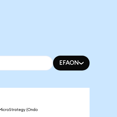
EFAON
croStrategy (Ondo