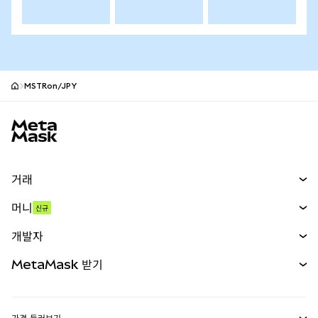
MSTRon/JPY
MetaMask 사이트 바닥글
거래
스왑
머니
신규
예측 시장
신규
매수
개발자
무기한 선물
신규
카드
문서 보기
MetaMask 받기
실물자산
mUSD
신규
대시보드
Transaction Shield
수익 창출
Smart Accounts Kit
에이전트 지갑
신규