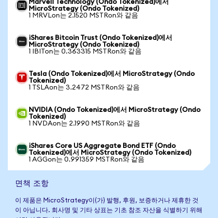
Marvell Technology (Ondo Tokenized)에서
MicroStrategy (Ondo Tokenized)
1 MRVLon는 2.1520 MSTRon와 같음
iShares Bitcoin Trust (Ondo Tokenized)에서
MicroStrategy (Ondo Tokenized)
1 IBITon는 0.363315 MSTRon와 같음
Tesla (Ondo Tokenized)에서 MicroStrategy (Ondo
Tokenized)
1 TSLAon는 3.2472 MSTRon와 같음
NVIDIA (Ondo Tokenized)에서 MicroStrategy (Ondo
Tokenized)
1 NVDAon는 2.1990 MSTRon와 같음
iShares Core US Aggregate Bond ETF (Ondo
Tokenized)에서 MicroStrategy (Ondo Tokenized)
1 AGGon는 0.991359 MSTRon와 같음
면책 조항
이 제품은 MicroStrategy이(가) 발행, 후원, 보증하거나 제휴한 것
이 아닙니다. 회사명 및 기타 상표는 기초 참조 자산을 식별하기 위해