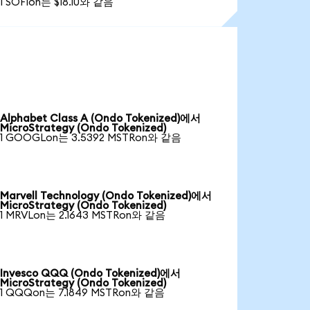
1 SOFIon는 $18.10와 같음
Alphabet Class A (Ondo Tokenized)에서
MicroStrategy (Ondo Tokenized)
1 GOOGLon는 3.5392 MSTRon와 같음
Marvell Technology (Ondo Tokenized)에서
MicroStrategy (Ondo Tokenized)
1 MRVLon는 2.1643 MSTRon와 같음
Invesco QQQ (Ondo Tokenized)에서
MicroStrategy (Ondo Tokenized)
1 QQQon는 7.1849 MSTRon와 같음