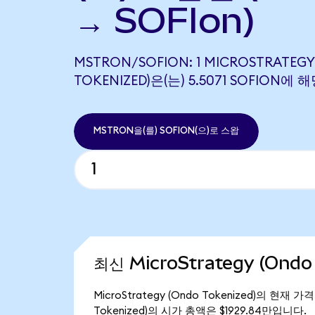
→ SOFIon)
MSTRON/SOFION: 1 MICROSTRATEGY
TOKENIZED)은(는) 5.5071 SOFION에
MSTRON을(를) SOFION(으)로 스왑
최신 MicroStrategy (Ondo
MicroStrategy (Ondo Tokenized)의 현재 
Tokenized)의 시가 총액은 $1929.84만입니다.