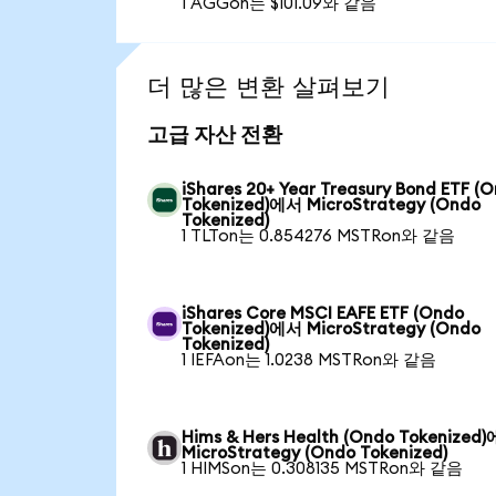
1 AGGon는 $101.09와 같음
더 많은 변환 살펴보기
고급 자산 전환
iShares 20+ Year Treasury Bond ETF (
Tokenized)에서 MicroStrategy (Ondo
Tokenized)
1 TLTon는 0.854276 MSTRon와 같음
iShares Core MSCI EAFE ETF (Ondo
Tokenized)에서 MicroStrategy (Ondo
Tokenized)
1 IEFAon는 1.0238 MSTRon와 같음
Hims & Hers Health (Ondo Tokenized
MicroStrategy (Ondo Tokenized)
1 HIMSon는 0.308135 MSTRon와 같음