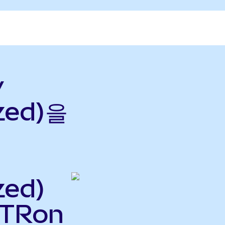
y
zed)을
zed)
STRon