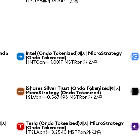
1 IBITon는 $36.34와 같음
Ondo
Intel (Ondo Tokenized)에서 MicroStrategy
(Ondo Tokenized)
1 INTCon는 1.0017 MSTRon와 같음
iShares Silver Trust (Ondo Tokenized)에서
MicroStrategy (Ondo Tokenized)
1 SLVon는 0.567498 MSTRon와 같음
)에서
Tesla (Ondo Tokenized)에서 MicroStrategy
(Ondo Tokenized)
1 TSLAon는 3.2540 MSTRon와 같음