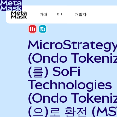
거래
머니
개발자
MicroStrateg
(Ondo Tokeni
(를) SoFi
Technologies
(Ondo Tokeni
(으)로 환전 (M