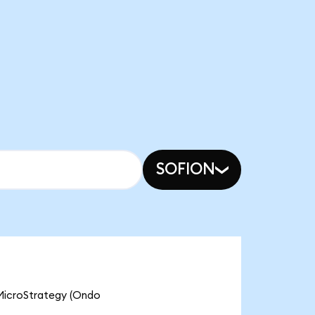
SOFION
croStrategy (Ondo