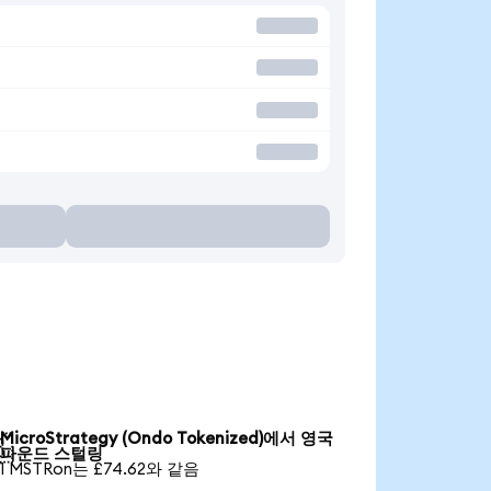
MicroStrategy (Ondo Tokenized)에서 영국

파운드 스털링
1 MSTRon는 £74.62와 같음