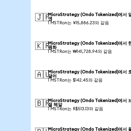
MicroStrategy (Ondo Tokenized)에서
🇯🇵
엔
1 MSTRon는 ¥15,886.23와 같음
MicroStrategy (Ondo Tokenized)에서
🇰🇷
원화
1 MSTRon는 ₩141,728.94와 같음
MicroStrategy (Ondo Tokenized)에서
🇦🇺
달러
1 MSTRon는 $142.45와 같음
MicroStrategy (Ondo Tokenized)에서
🇧🇷
질 헤알
1 MSTRon는 R$513.13와 같음
MicroStrategy (Ondo Tokenized)에서