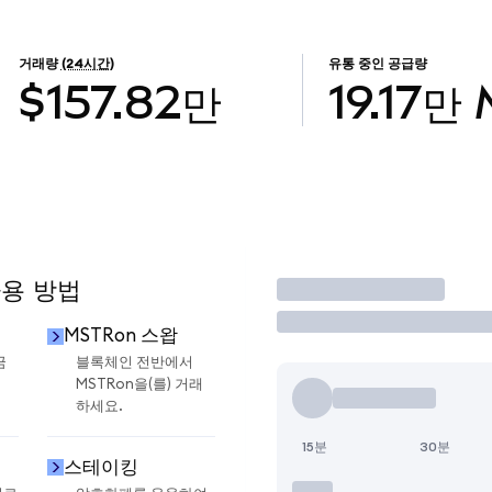
거래량
(24시간)
유통 중인 공급량
$157.82만
19.17만
사용 방법
거래
MSTRon 스왑
금
블록체인 전반에서
MSTRon을(를) 거래
하세요.
15분
30분
스테이킹