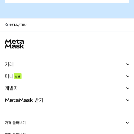
MTA/TRU
MetaMask 사이트 바닥글
거래
스왑
머니
신규
예측 시장
신규
매수
개발자
무기한 선물
신규
카드
문서 보기
MetaMask 받기
실물자산
mUSD
신규
대시보드
Transaction Shield
수익 창출
Smart Accounts Kit
에이전트 지갑
신규
가격 둘러보기
임베디드 지갑
Snaps
비트코인 가격