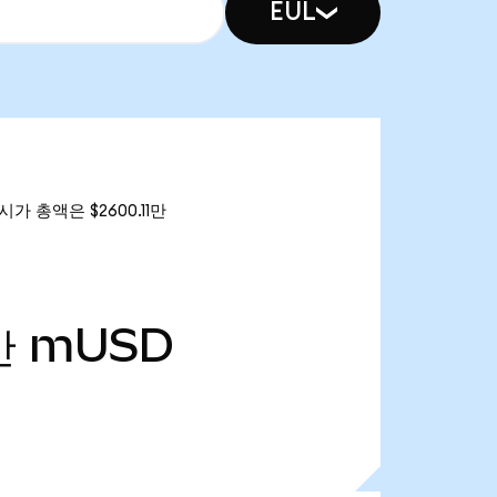
EUL
시가 총액은 $2600.11만
만
mUSD