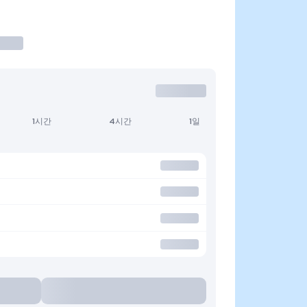
1시간
4시간
1일