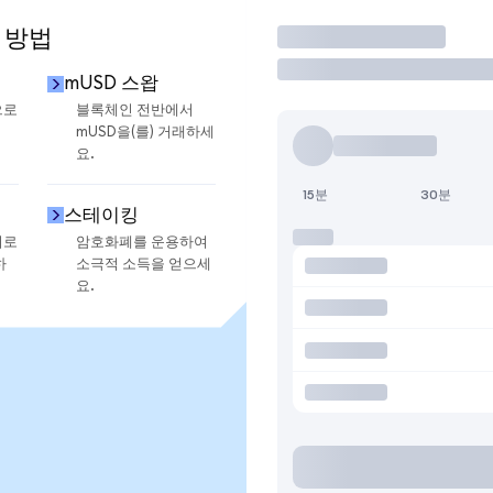
 방법
거래
mUSD 스왑
으로
블록체인 전반에서
mUSD을(를) 거래하세
요.
15분
30분
스테이킹
지로
암호화폐를 운용하여
하
소극적 소득을 얻으세
요.