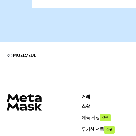
MUSD/EUL
MetaMask 사이트 바닥글
거래
스왑
예측 시장
신규
무기한 선물
신규