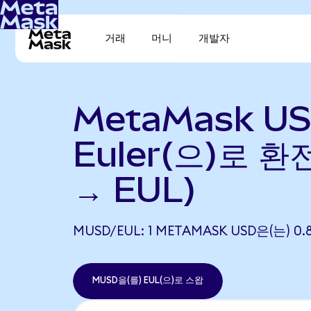
거래
머니
개발자
MetaMask U
Euler(으)로 환
→ EUL)
MUSD/EUL: 1 METAMASK USD은(는) 
MUSD을(를) EUL(으)로 스왑