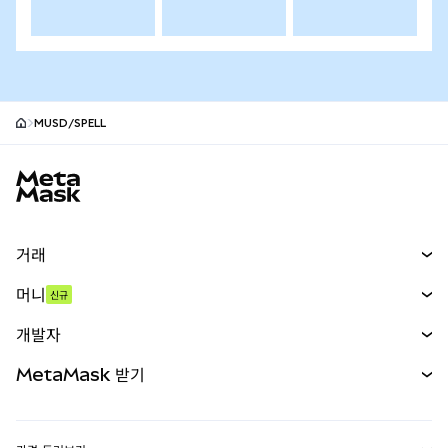
MUSD/SPELL
MetaMask 사이트 바닥글
거래
스왑
머니
신규
예측 시장
신규
매수
개발자
무기한 선물
신규
카드
문서 보기
MetaMask 받기
실물자산
mUSD
신규
대시보드
Transaction Shield
수익 창출
Smart Accounts Kit
에이전트 지갑
신규