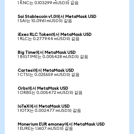
1 KNC는 0.103299 mUSD와 같음
Sai Stablecoin v1.0에서 MetaMask USD
1 SAI는 10.0961 mUSD와 같음
iExec RLC Token에서 MetaMask USD
1 RLC는 0.277944 mUSD와 같음
Big Time에서 MetaMask USD
1 BIGTIME는 0.005428 mUSD와 같음
Cartesi에서 MetaMask USD
1 CTSI는 0.025559 mUSD와 같음
Orbs에서 MetaMask USD
1 ORBS는 0.005472 mUSD와 같음
IoTeX에서 MetaMask USD
1 IOTX는 0.002477 mUSD와 같음
Monerium EUR emoney에서 MetaMask USD
1 EURE는 1.1607 mUSD와 같음