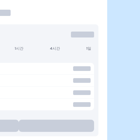
1시간
4시간
1일