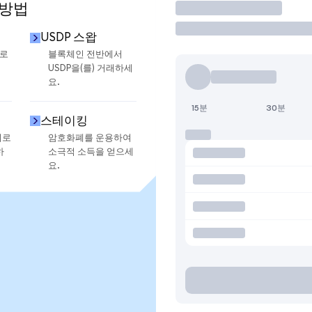
 방법
거래
USDP 스왑
으로
블록체인 전반에서
USDP을(를) 거래하세
요.
15분
30분
스테이킹
지로
암호화폐를 운용하여
하
소극적 소득을 얻으세
요.