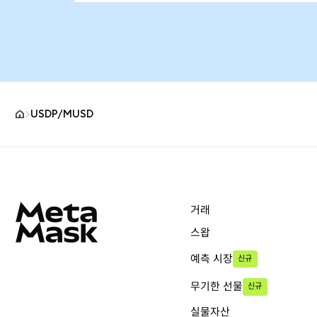
USDP/mUSD
MetaMask 사이트 바닥글
거래
스왑
예측 시장
신규
무기한 선물
신규
실물자산