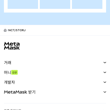
NCT/STORJ
MetaMask 사이트 바닥글
거래
스왑
머니
신규
예측 시장
신규
매수
개발자
무기한 선물
신규
카드
문서 보기
MetaMask 받기
실물자산
mUSD
신규
대시보드
Transaction Shield
수익 창출
Smart Accounts Kit
에이전트 지갑
신규