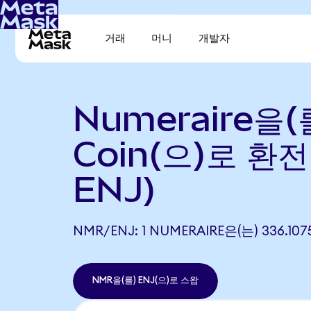
거래
머니
개발자
Numeraire을(를
Coin(으)로 환전
ENJ)
NMR/ENJ: 1 NUMERAIRE은(는) 336.
NMR을(를) ENJ(으)로 스왑