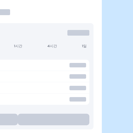
1시간
4시간
1일