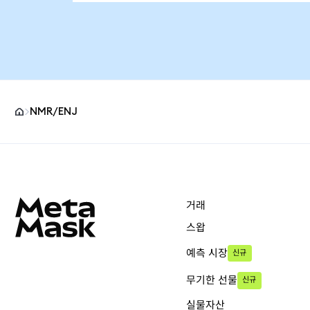
NMR/ENJ
MetaMask 사이트 바닥글
거래
스왑
예측 시장
신규
무기한 선물
신규
실물자산