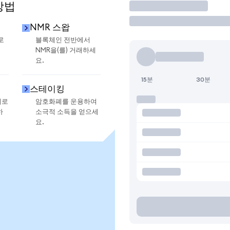
방법
거래
NMR 스왑
로
블록체인 전반에서
NMR을(를) 거래하세
요.
15분
30분
스테이킹
지로
암호화폐를 운용하여
하
소극적 소득을 얻으세
요.