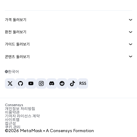
mUSD
신규
대시보드
Transaction Shield
수익 창출
Smart Accounts Kit
에이전트 지갑
신규
가격 둘러보기
임베디드 지갑
Snaps
비트코인 가격
환전 둘러보기
MetaMask Connect
이더리움 가격
보상
신규
BTC를 USD로 환전
솔라나 가격
가이드 둘러보기
Snaps
보안
ETH를 USD로 환전
BTC 매수
시바이누 가격
USDT를 INR로 환전
콘텐츠 둘러보기
웹3 서비스
고객 지원
ETH 매수
페페 가격
비트코인 지갑
BTC를 USDT로 환전
SOL 매수
채용
테더 가격
솔라나 지갑
한국어
BTC를 INR로 환전
PEPE 매수
연락처
USDC 가격
최고의 암호화폐 카드
ETH를 USDT로 환전
USDT 매수
체인링크 가격
최고의 모바일 암호화폐 지갑
USDT를 PHP로 환전
USDC 매수
Polymarket이란?
BTC를 EUR로 환전
SHIB 매수
Consensys
암호화폐 세금 뉴스
개인정보 처리방침
이용약관
BNB 매수
기여자 라이선스 계약
암호화폐 매수 방법
사이트맵
접근성
비트코인 매도 방법
쿠키 관리
©2026 MetaMask • A Consensys Formation