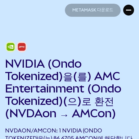
METAMASK 다운로드
METAMASK 다운로드
NVIDIA (Ondo
Tokenized)을(를) AMC
Entertainment (Ondo
Tokenized)(으)로 환전
(NVDAon → AMCon)
NVDAON/AMCON: 1 NVIDIA (ONDO
TOKENIZED)은(는) 86.6705 AMCON에 해당합니다