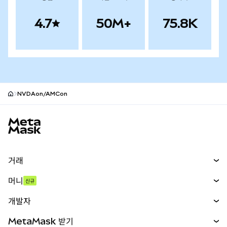
4.7
50M+
75.8K
NVDAon/AMCon
MetaMask 사이트 바닥글
거래
스왑
머니
신규
예측 시장
신규
매수
개발자
무기한 선물
신규
카드
문서 보기
MetaMask 받기
실물자산