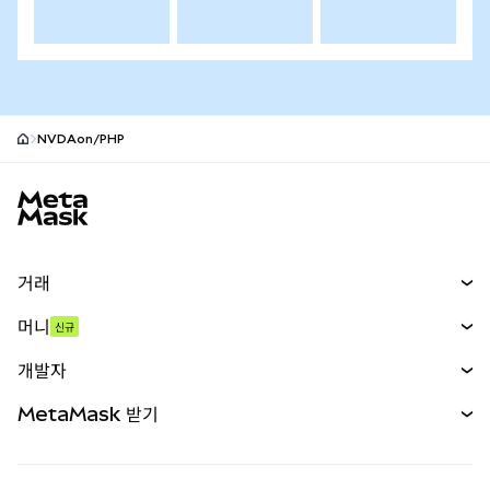
NVDAon/PHP
MetaMask 사이트 바닥글
거래
스왑
머니
신규
예측 시장
신규
매수
개발자
무기한 선물
신규
카드
문서 보기
MetaMask 받기
실물자산
mUSD
신규
대시보드
Transaction Shield
수익 창출
Smart Accounts Kit
에이전트 지갑
신규