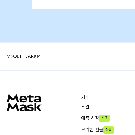
OETH/ARKM
MetaMask 사이트 바닥글
거래
스왑
예측 시장
신규
무기한 선물
신규