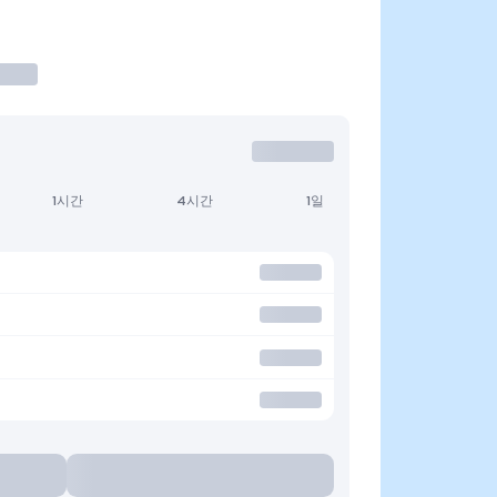
1시간
4시간
1일