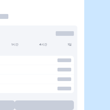
1시간
4시간
1일