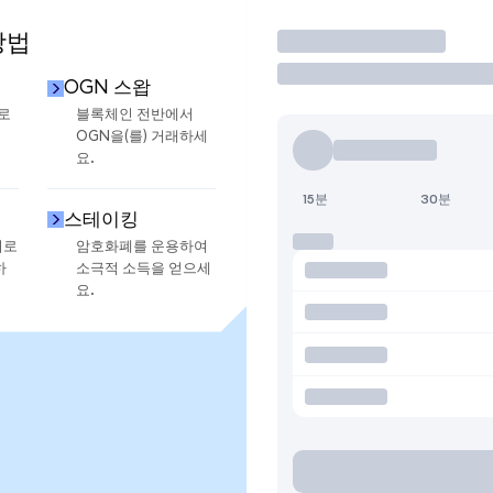
방법
거래
OGN 스왑
로
블록체인 전반에서
OGN을(를) 거래하세
요.
15분
30분
스테이킹
지로
암호화폐를 운용하여
하
소극적 소득을 얻으세
요.