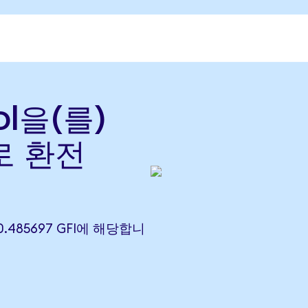
ol을(를)
)로 환전
 0.485697 GFI에 해당합니