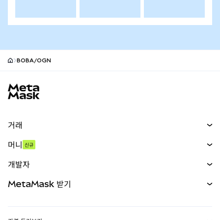
BOBA/OGN
MetaMask 사이트 바닥글
거래
스왑
머니
신규
예측 시장
신규
매수
개발자
무기한 선물
신규
카드
문서 보기
MetaMask 받기
실물자산
mUSD
신규
대시보드
Transaction Shield
수익 창출
Smart Accounts Kit
에이전트 지갑
신규